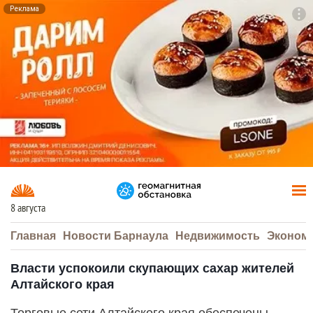
Реклама
To
F7
8 августа
Главная
Новости Барнаула
Недвижимость
Эконом
Власти успокоили скупающих сахар жителей
Алтайского края
Торговые сети Алтайского края обеспечены