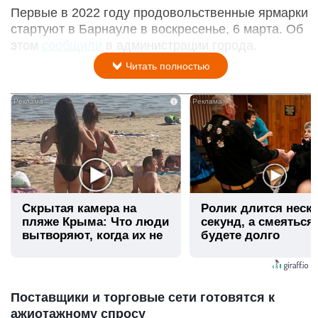
Первые в 2022 году продовольственные ярмарки
стартуют в Барнауле в воскресенье, 6 марта. Об
этом
сообщили
в администрации города.
Читать полностью
i
Скрытая камера на
Ролик длится неск
пляже Крыма: Что люди
секунд, а смеяться
вытворяют, когда их не
будете долго
видят...
Поставщики и торговые сети готовятся к
ажиотажному спросу