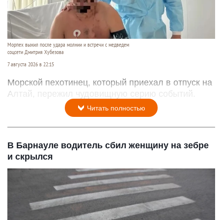
Морпех выжил после удара молнии и встречи с медведем
соцсети Дмитрия Хубезова
7 августа 2026 в 22:15
Морской пехотинец, который приехал в отпуск на
Алтай, пережил чудовищную серию событий.
Читать полностью
В Барнауле водитель сбил женщину на зебре
и скрылся