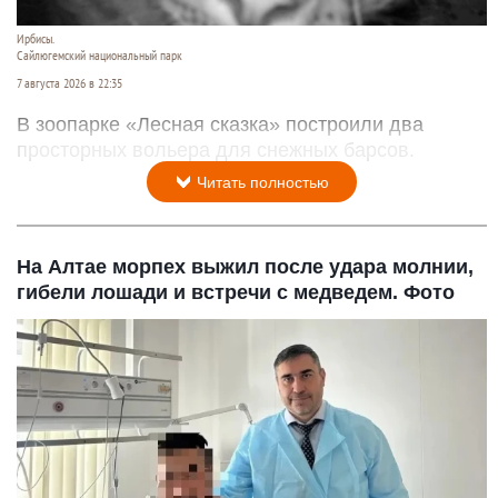
Ирбисы.
Сайлюгемский национальный парк
7 августа 2026 в 22:35
В зоопарке «Лесная сказка» построили два
просторных вольера для снежных барсов.
Читать полностью
На Алтае морпех выжил после удара молнии,
гибели лошади и встречи с медведем. Фото