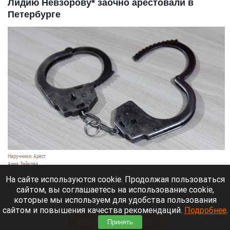
Лидию Невзорову* заочно арестовали в
Петербурге
Наручники. Арест.
Анна Зайкова
7 августа 2026 в 21:12
На сайте используются cookie. Продолжая пользоваться
сайтом, вы соглашаетесь на использование cookie,
Приморский районный суд Санкт-Петербурга
которые мы используем для удобства пользования
заочно заключил Лидию Невзорову* под стражу.
сайтом и повышения качества рекомендаций.
Подробнее
.
Читать полностью
Принять