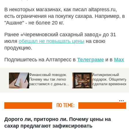
В некоторых магазинах, как писал altapress.ru,
есть ограничения на покупку сахара. Например, в
"Ашане" - не более 20 кг.
Ранее «Черемновский сахарный завод» до 31
июля
обещал не повышать цены
на свою
продукцию.
Подпишитесь на Алтапресс в
Телеграме
и в
Max
Финансовый поводок.
Антикризисный
Почему мы так легко
подарок. Общепиту
расстаемся с деньгами
сделали временное
в интернете, и как себе
послабление от
помочь
налогов, но с
оговорками
ПО ТЕМЕ:
Дорого ли, приторно ли. Почему цены на
сахар предлагают зафиксировать