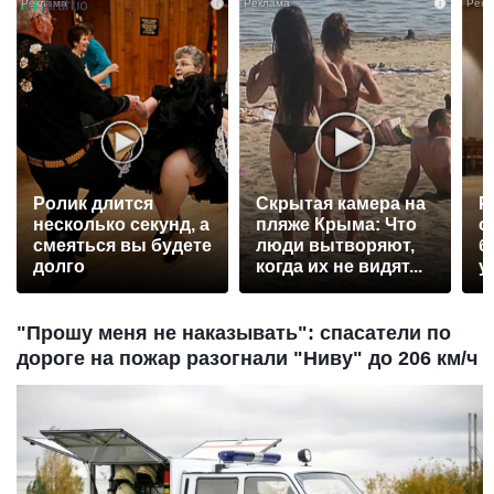
i
i
Ролик длится
Скрытая камера на
Р
несколько секунд, а
пляже Крыма: Что
с
смеяться вы будете
люди вытворяют,
б
долго
когда их не видят...
у
"Прошу меня не наказывать": спасатели по
дороге на пожар разогнали "Ниву" до 206 км/ч