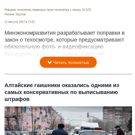
Реформа техосмотра привязала талон техосмотра к полису ОСАГО.
Михаил Хаустов
11 августа 2017 в 21:02
Минэкономразвития разрабатывает поправки в
закон о техосмотре, которые предусматривают
обязательную фото- и видеофиксацию
процедуры,
сообщает
газета "Известия".
Читать полностью
Алтайские гаишники оказались одними из
самых консервативных по выписыванию
штрафов