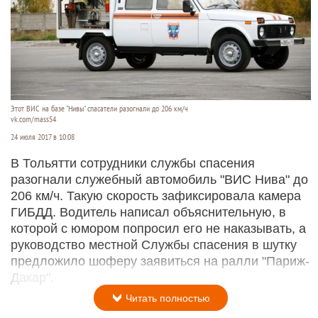
Этот ВИС на базе "Нивы" спасатели разогнали до 206 км/ч
vk.com/mass54
24 июля 2017 в 10:08
В Тольятти сотрудники службы спасения
разогнали служебный автомобиль "ВИС Нива" до
206 км/ч. Такую скорость зафиксировала камера
ГИБДД. Водитель написал объяснительную, в
которой с юмором попросил его не наказывать, а
руководство местной Службы спасения в шутку
предложило шоферу заявиться на ралли "Париж-
Дакар".
Читать полностью