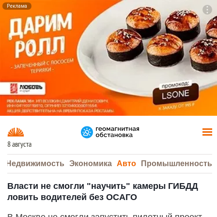
Реклама
To
F7
8 августа
а
Недвижимость
Экономика
Авто
Промышленность
Власти не смогли "научить" камеры ГИБДД
ловить водителей без ОСАГО
В Москве не смогли запустить пилотный проект