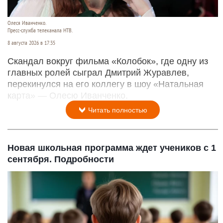
Олеся Иванченко.
Пресс-служба телеканала НТВ.
8 августа 2026 в 17:35
Скандал вокруг фильма «Колобок», где одну из
главных ролей сыграл Дмитрий Журавлев,
перекинулся на его коллегу в шоу «Натальная
карта» — Олесю Иванченко.
Читать полностью
Новая школьная программа ждет учеников с 1
сентября. Подробности