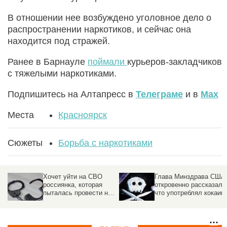
В отношении нее возбуждено уголовное дело о
распространении наркотиков, и сейчас она
находится под стражей.
Ранее в Барнауле
поймали
курьеров-закладчиков
с тяжелыми наркотиками.
Подпишитесь на Алтапресс в
Телеграме
и в
Max
Места
Красноярск
Сюжеты
Борьба с наркотиками
Хочет уйти на СВО
Глава Минздрава США
россиянка, которая
откровенно рассказал,
пыталась провести на
что употреблял кокаин
корабле 9 тонн кокаина