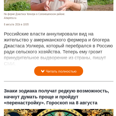
На ферме Джастаса Уолкера в Солонешенском районе.
Altapress.ru
8 августа 2026 в 10:05
Российские власти аннулировали вид на
жительство у американского фермера и блогера
Джастаса Уолкера, который перебрался в Россию
ради сельского хозяйства. Теперь ему грозит
принудительное выдворение из страны, пишут
СМИ.
Читать полностью
Знаки зодиака получат редкую возможность,
начнут думать проще и пройдут
«перенастройку». Гороскоп на 8 августа