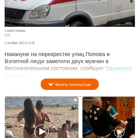
Скорая помощь.
СС0
5 октября 2023 в 12:38
Накануне на перекрестке улиц Попова и
Взлетной люди заметили двух мужчин в
бессознательном состоянии, сообщил
"Инцидент
Барнаул".
Читать полностью
i