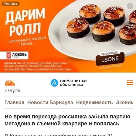
Реклама
To
F7
8 августа
Главная
Новости Барнаула
Недвижимость
Эконом
Во время переезда россиянка забыла партию
метадона в съемной квартире и попалась
В Красноярске полицейские задержали 21-