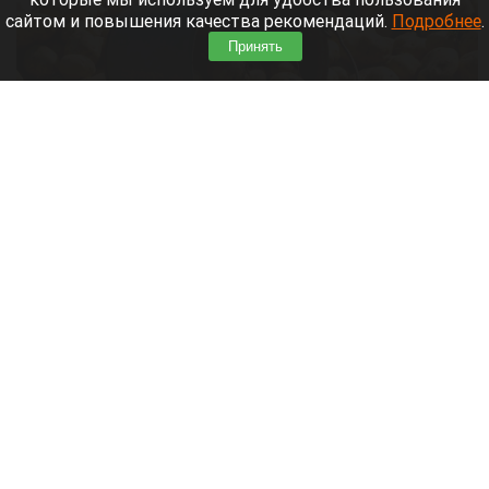
сайтом и повышения качества рекомендаций.
Подробнее
.
Принять
Картофель.
Олег Богданов, altapress.ru
8 августа 2026 в 08:35
Каждый год православная община вспоминает о
подвиге священномучеников Ермолая, Ермиппа
и Ермократа — служителей Никомидийской
церкви. В эпоху суровых гонений они смело
несли людям слово Христово. Народная
традиция закрепила эту дату в календаре как
Ермолаев или Марьев день.
Читать полностью