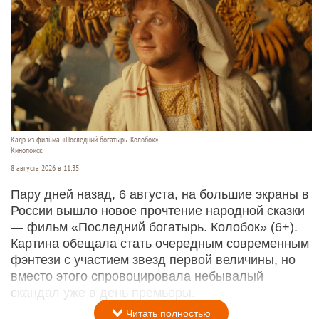
Кадр из фильма «Последний богатырь. Колобок».
Кинопоиск
8 августа 2026 в 11:35
Пару дней назад, 6 августа, на большие экраны в
России вышло новое прочтение народной сказки
— фильм «Последний богатырь. Колобок» (6+).
Картина обещала стать очередным современным
фэнтези с участием звезд первой величины, но
вместо этого спровоцировала небывалый
скандал уже в день премьеры.
Читать полностью