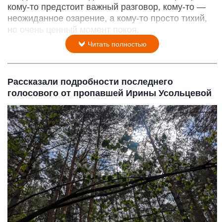
кому‑то предстоит важный разговор, кому‑то —
неожиданное озарение, а кому‑то просто тихий,
но очень ценный момент покоя.
Читать полностью
Рассказали подробности последнего
голосового от пропавшей Ирины Усольцевой