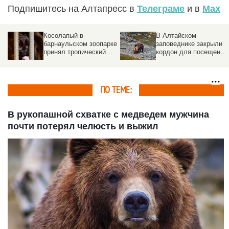
Подпишитесь на Алтапресс в
Телеграме
и в
Max
Косолапый в
В Алтайском
барнаульском зоопарке
заповеднике закрыли
принял тропический
кордон для посещений
душ. Видео
Причина
ПО ТЕМЕ:
В рукопашной схватке с медведем мужчина
почти потерял челюсть и выжил