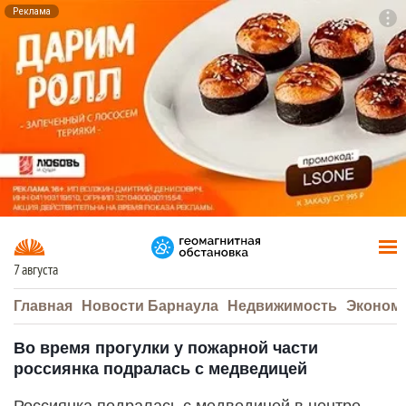
Реклама
To
F7
7 августа
Главная
Новости Барнаула
Недвижимость
Эконом
Во время прогулки у пожарной части
россиянка подралась с медведицей
Россиянка подралась с медведицей в центре