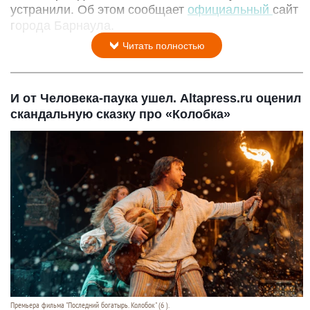
устранили. Об этом сообщает
официальный
сайт
города Барнаула.
Читать полностью
И от Человека-паука ушел. Altapress.ru оценил
скандальную сказку про «Колобка»
Премьера фильма "Последний богатырь. Колобок" (6 ).