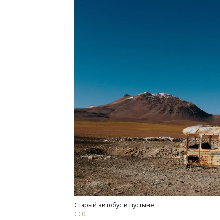
Архи
зем
пли
ста
СТР
Старый автобус в пустыне.
СС0