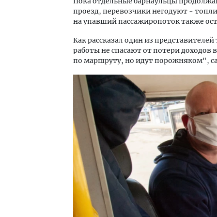
Пока отдельные барнаульцы продолжа
проезд, перевозчики негодуют - топл
на упавший пассажиропоток также ост
Как рассказал один из представителей
работы не спасают от потери доходов в
по маршруту, но идут порожняком", с