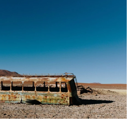
тектурный код начинается с
Двухуровневые номера и в
ли. Мощение крупноформатными
Каким будет новый апарт
тами становится новым
«Белкур» в Белокурихе
ндартом благоустройства
ОИТЕЛЬСТВО
ДОМА И КВАРТИРЫ