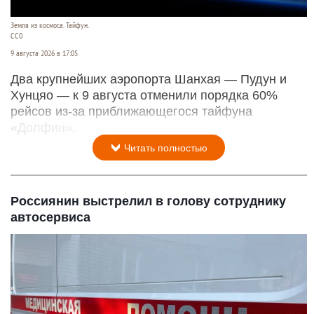
Земля из космоса. Тайфун.
СС0
9 августа 2026 в 17:05
Два крупнейших аэропорта Шанхая — Пудун и
Хунцяо — к 9 августа отменили порядка 60%
рейсов из-за приближающегося тайфуна
«Долфин».
Читать полностью
Россиянин выстрелил в голову сотруднику
автосервиса