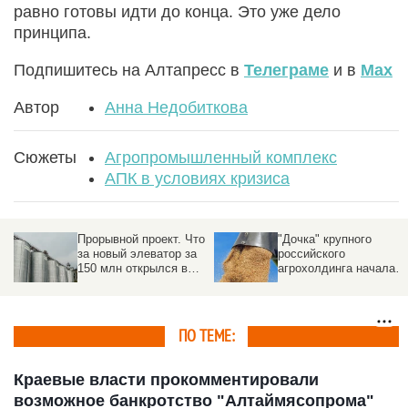
равно готовы идти до конца. Это уже дело
принципа.
Подпишитесь на Алтапресс в
Телеграме
и в
Max
Автор
Анна Недобиткова
Сюжеты
Агропромышленный комплекс
АПК в условиях кризиса
о
"Дочка" крупного
С экс-директора
российского
скандально известной
агрохолдинга начала
фирмы требуют
серьезную стройку на
четверть миллиарда -
Алтае
ранее ее взяли под
стражу
ПО ТЕМЕ:
Краевые власти прокомментировали
возможное банкротство "Алтаймясопрома"