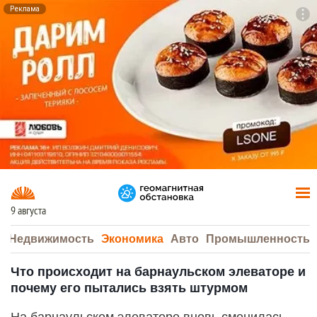
Реклама
To
F7
9 августа
а
Недвижимость
Экономика
Авто
Промышленность
Что происходит на барнаульском элеваторе и
почему его пытались взять штурмом
На барнаульском элеваторе вновь сменилась