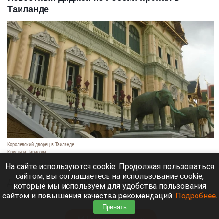
Таиланде
Королевский дворец в Таиланде.
Кристина Тарасова
9 августа 2026 в 15:35
На сайте используются cookie. Продолжая пользоваться
сайтом, вы соглашаетесь на использование cookie,
Диджей из России Дмитрий — выступает под
которые мы используем для удобства пользования
псевдонимом DJ FЫRРИN — пропал в Таиланде
сайтом и повышения качества рекомендаций.
Подробнее
.
после возникновения проблем с документами.
Принять
Читать полностью