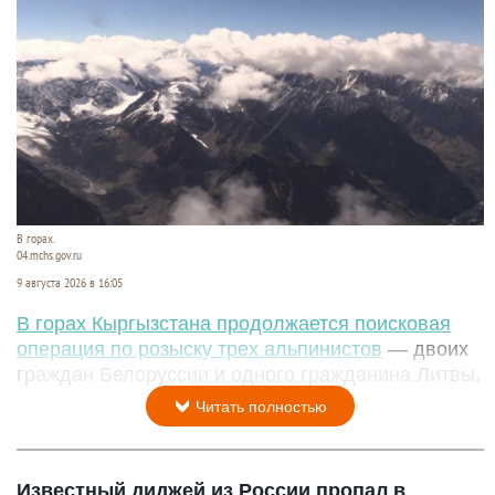
В горах.
04.mchs.gov.ru
9 августа 2026 в 16:05
В горах Кыргызстана продолжается поисковая
операция по розыску трех альпинистов
— двоих
граждан Белоруссии и одного гражданина Литвы.
Читать полностью
Известный диджей из России пропал в