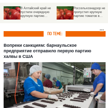
йский край не
Россельхознадзор не
Диетоло
ли очередную
пропустил крупную
чем опа
ую партию
партию томатов в
для по
рительных
Алтайский край
ов
ПО ТЕМЕ:
Вопреки санкциям: барнаульское
предприятие отправило первую партию
халвы в США