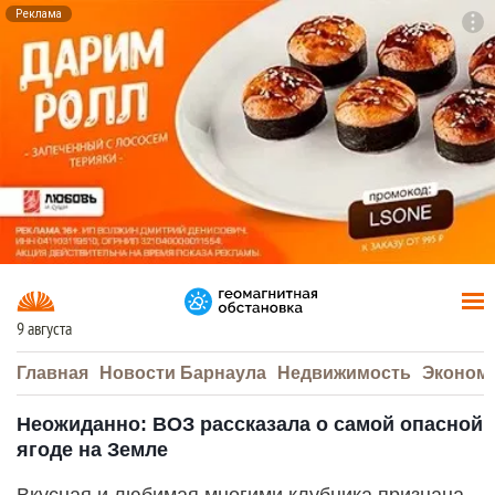
Реклама
To
F7
9 августа
Главная
Новости Барнаула
Недвижимость
Эконом
Неожиданно: ВОЗ рассказала о самой опасной
ягоде на Земле
Вкусная и любимая многими клубника признана