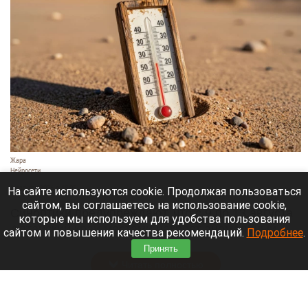
Жара
Нейросети
8 августа 2026 в 18:05
На сайте используются cookie. Продолжая пользоваться
сайтом, вы соглашаетесь на использование cookie,
Синоптики предупреждают, что с 9 по 13 августа
которые мы используем для удобства пользования
Алтайский край местами накроет аномальный
сайтом и повышения качества рекомендаций.
Подробнее
.
зной.
Принять
Читать полностью