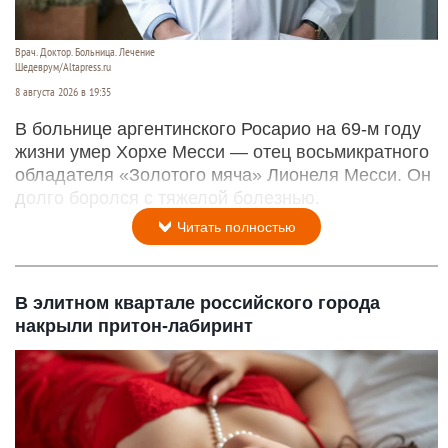
Врач. Доктор. Больница. Лечение
Шедеврум/Altapress.ru
8 августа 2026 в 19:35
В больнице аргентинского Росарио на 69-м году
жизни умер Хорхе Месси — отец восьмикратного
обладателя «Золотого мяча» Лионеля Месси. Он
долго боролся с тяжелой болезнью.
Читать полностью
В элитном квартале российского города
накрыли притон-лабиринт