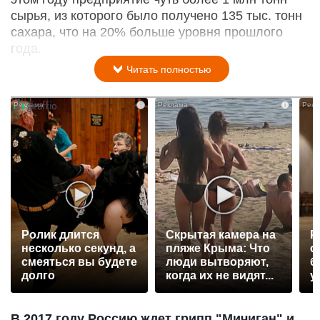
сырья, из которого было получено 135 тыс. тонн
сахара, что на 20% больше уровня прошлого
года.
Читать полностью
i
i
Ролик длится
Скрытая камера на
Р
несколько секунд, а
пляже Крыма: Что
с
смеяться вы будете
люди вытворяют,
б
долго
когда их не видят...
у
В 2017 году Россию ждет грипп "Мичиган" и