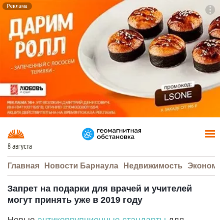
Реклама
To
F7
8 августа
Главная
Новости Барнаула
Недвижимость
Эконом
Запрет на подарки для врачей и учителей
могут принять уже в 2019 году
Новые
антикоррупционные стандарты
для