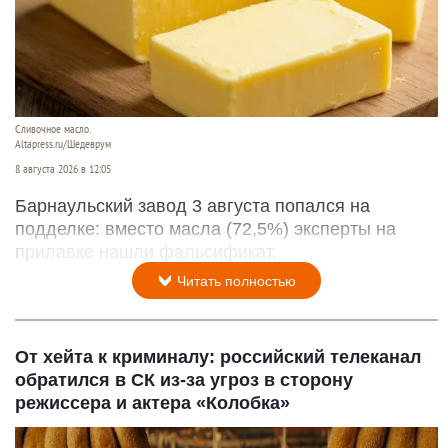
Сливочное масло.
Altapress.ru/Шедеврум
8 августа 2026 в 12:05
Барнаульский завод 3 августа попался на
подделке: вместо масла (72,5%) эксперты на
прилавке нашли фальсификат.
Читать полностью
От хейта к криминалу: российский телеканал
обратился в СК из-за угроз в сторону
режиссера и актера «Колобка»