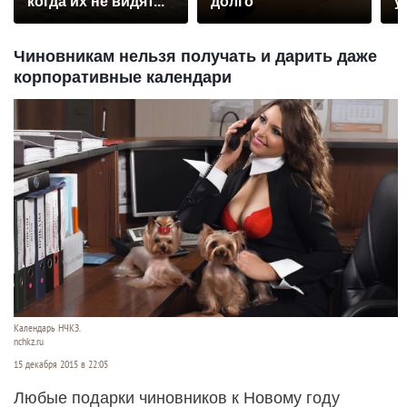
когда их не видят...
долго
у
Чиновникам нельзя получать и дарить даже
корпоративные календари
Календарь НЧКЗ.
nchkz.ru
15 декабря 2015 в 22:05
Любые подарки чиновников к Новому году