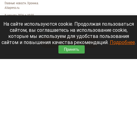
Главные новости. Хроника.
Altapress.ru.
8 августа 2026 в 10:35
На сайте используются cookie. Продолжая пользоваться
Рассказываем о последних событиях
сайтом, вы соглашаетесь на использование cookie,
специальной военной операции на Украине.
которые мы используем для удобства пользования
сайтом и повышения качества рекомендаций.
Подробнее
.
Читать полностью
Принять
После десятилетий жизни на Алтае семью
известного «Веселого молочника» Уолкера
могут депортировать