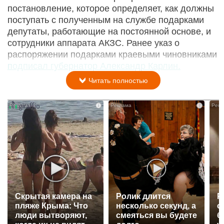
постановление, которое определяет, как должны
поступать с полученным на службе подарками
депутаты, работающие на постоянной основе, и
сотрудники аппарата АКЗС. Ранее указ о
распоряжении подарками краевыми чиновниками
подписал губернатор Александр Карлин.
Читать полностью
i
i
Скрытая камера на
Ролик длится
Р
пляже Крыма: Что
несколько секунд, а
с
люди вытворяют,
смеяться вы будете
б