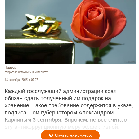
Подарок.
открытые источники в интернете
18 сентября 2015 в 07:07
Каждый госслужащий администрации края
обязан сдать полученный им подарок на
хранение. Такое требование содержится в указе,
подписанном губернатором Александром
Карлиным 3 сентября. Впрочем, не все считают
эту антикоррупционную меру эффективной.
Читать полностью