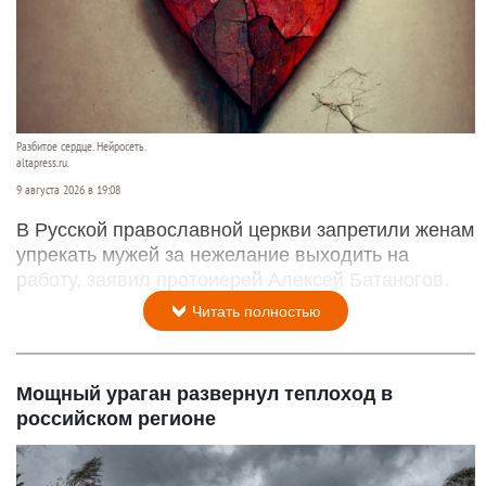
Разбитое сердце. Нейросеть.
altapress.ru.
9 августа 2026 в 19:08
В Русской православной церкви запретили женам
упрекать мужей за нежелание выходить на
работу, заявил протоиерей Алексей Батаногов.
Читать полностью
Мощный ураган развернул теплоход в
российском регионе