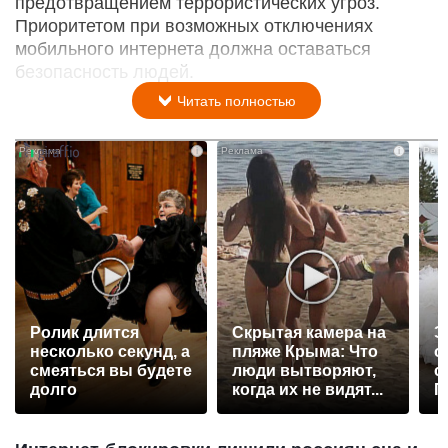
предотвращением террористических угроз.
Приоритетом при возможных отключениях
мобильного интернета должна оставаться
безопасность людей.
Читать полностью
i
i
Ролик длится
Скрытая камера на
Э
несколько секунд, а
пляже Крыма: Что
о
смеяться вы будете
люди вытворяют,
с
долго
когда их не видят...
П
р