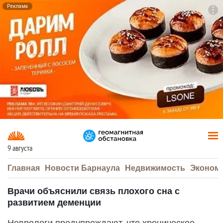
Реклама
To
F7
9 августа
Главная
Новости Барнаула
Недвижимость
Эконом
Врачи объяснили связь плохого сна с
развитием деменции
Неврологи предупреждают, что хроническое