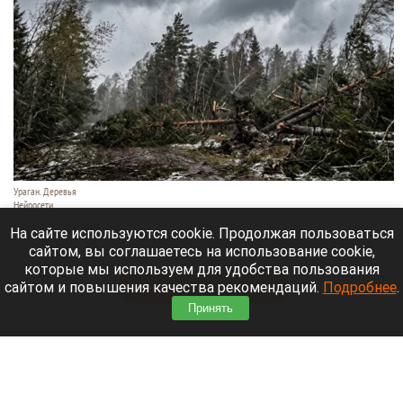
Ураган. Деревья
Нейросети
9 августа 2026 в 18:35
На сайте используются cookie. Продолжая пользоваться
сайтом, вы соглашаетесь на использование cookie,
Мощный ураган бушует в Самарской области.
которые мы используем для удобства пользования
сайтом и повышения качества рекомендаций.
Подробнее
.
Читать полностью
Принять
Москвичей призвали оставаться дома