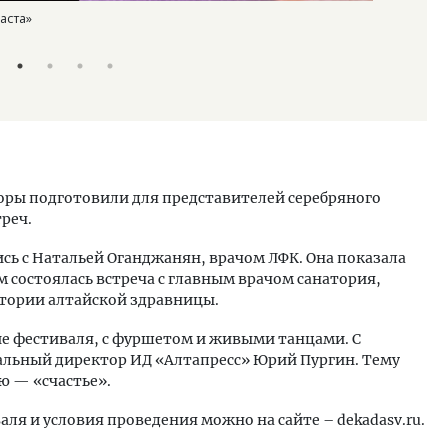
аста»
Фестиваль 
Дмитрий Л
оры подготовили для представителей серебряного
реч.
сь с Натальей Оганджанян, врачом ЛФК. Она показала
м состоялась встреча с главным врачом санатория,
стории алтайской здравницы.
е фестиваля, с фуршетом и живыми танцами. С
альный директор ИД «Алтапресс» Юрий Пургин. Тему
ю — «счастье».
я и условия проведения можно на сайте – dekadasv.ru.