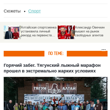
Сюжеты
Спорт
Алтайская спортсменка
Александр Овечкин
установила личный
вышел на рынок
рекорд на первенстве
свободных агентов
Европы в Мюнхене
ПО ТЕМЕ:
Горячий забег. Тягунский лыжный марафон
прошел в экстремально жарких условиях