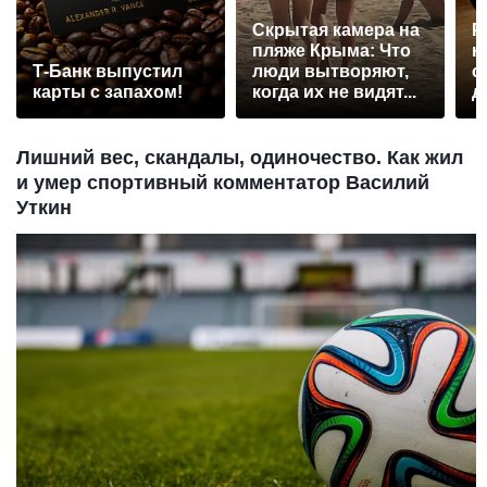
Скрытая камера на
Р
пляже Крыма: Что
н
Т-Банк выпустил
люди вытворяют,
с
карты с запахом!
когда их не видят...
д
Лишний вес, скандалы, одиночество. Как жил
и умер спортивный комментатор Василий
Уткин