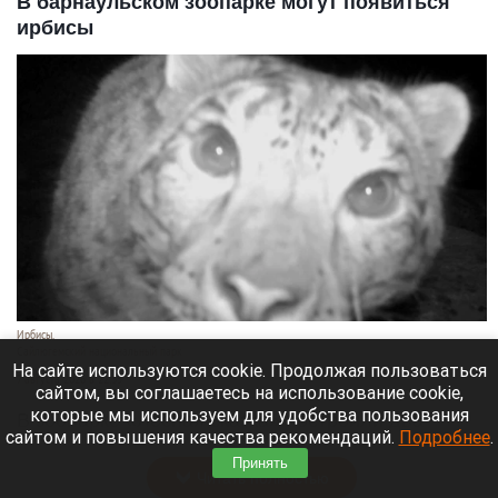
В барнаульском зоопарке могут появиться
ирбисы
Ирбисы.
Сайлюгемский национальный парк
На сайте используются cookie. Продолжая пользоваться
7 августа 2026 в 22:35
сайтом, вы соглашаетесь на использование cookie,
которые мы используем для удобства пользования
В зоопарке «Лесная сказка» построили два
сайтом и повышения качества рекомендаций.
Подробнее
.
просторных вольера для снежных барсов.
Принять
Читать полностью