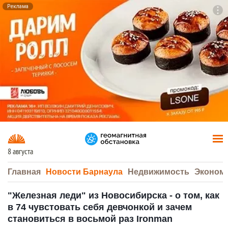
Реклама
To
F7
8 августа
Главная
Новости Барнаула
Недвижимость
Эконом
"Железная леди" из Новосибирска - о том, как
в 74 чувстовать себя девчонкой и зачем
становиться в восьмой раз Ironman