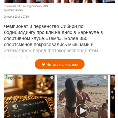
Чемпионат СФО по бодибилдингу 2024.
Дмитрий Лямзин.
26 марта 2024 в 07:50
Чемпионат и первенство Сибири по
бодибилдингу прошли на днях в Барнауле в
спортивном клубе «Темп». Более 350
спортсменов покрасовались мышцами и
автозагаром перед фотокорреспондентом
altapress.ru.
Читать полностью
i
i