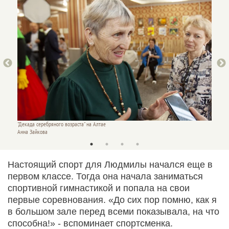
"Декада серебряного возраста" на Алтае
"Декада
Анна Зайкова
Анна З
Настоящий спорт для Людмилы начался еще в
первом классе. Тогда она начала заниматься
спортивной гимнастикой и попала на свои
первые соревнования. «До сих пор помню, как я
в большом зале перед всеми показывала, на что
способна!» - вспоминает спортсменка.