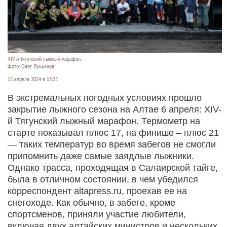
XIV-й Тягунский лыжный марафон.
Фото: Олег Лукьянов.
12 апреля 2024 в 13:25
В экстремальных погодных условиях прошло
закрытие лыжного сезона на Алтае 6 апреля: XIV-
й Тягунский лыжный марафон. Термометр на
старте показывал плюс 17, на финише – плюс 21
— таких температур во время забегов не смогли
припомнить даже самые заядлые лыжники.
Однако трасса, проходящая в Салаирской тайге,
была в отличном состоянии, в чем убедился
корреспондент altapress.ru, проехав ее на
снегоходе. Как обычно, в забеге, кроме
спортсменов, приняли участие любители,
включая двух алтайских министров и нескольких