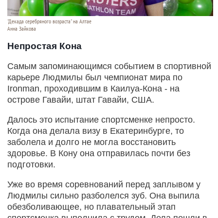
"Декада серебряного возраста" на Алтае
Анна Зайкова
Непростая Кона
Самым запоминающимся событием в спортивной
карьере Людмилы был чемпионат мира по
Ironman, проходившим в Каилуа-Кона - на
острове Гавайи, штат Гавайи, США.
Далось это испытание спортсменке непросто.
Когда она делала визу в Екатеринбурге, то
заболела и долго не могла восстановить
здоровье. В Кону она отправилась почти без
подготовки.
Уже во время соревнований перед заплывом у
Людмилы сильно разболелся зуб. Она выпила
обезболивающее, но плавательный этап
спортсменка выполнила с трудом. Дела пошли в