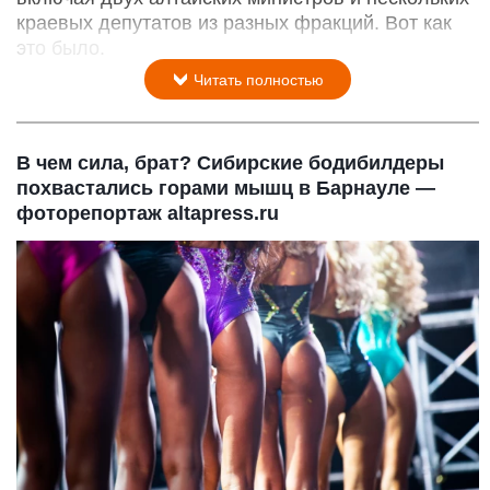
краевых депутатов из разных фракций. Вот как
это было.
Читать полностью
В чем сила, брат? Сибирские бодибилдеры
похвастались горами мышц в Барнауле —
фоторепортаж altapress.ru