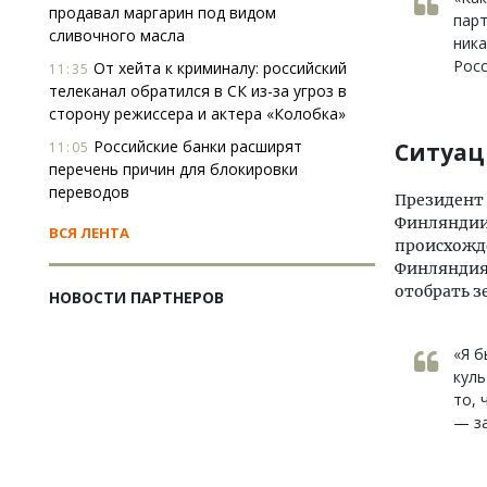
продавал маргарин под видом
парт
сливочного масла
ника
Росс
От хейта к криминалу: российский
11:35
телеканал обратился в СК из-за угроз в
сторону режиссера и актера «Колобка»
Российские банки расширят
Ситуац
11:05
перечень причин для блокировки
переводов
Президент 
Финляндии 
ВСЯ ЛЕНТА
происхожд
Финляндия 
отобрать з
НОВОСТИ ПАРТНЕРОВ
«Я б
куль
то, 
— за