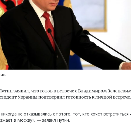
Двухуровневые номера и в
Каким будет новый бутик
«Белкур» в Белокурихе
ин.
ДОМА И КВАРТИРЫ
утин заявил, что готов к встрече с Владимиром Зеленским.
езидент Украины подтвердил готовность к личной встрече
никогда не отказывались от этого, тот, кто хочет встретиться 
зжает в Москву», — заявил Путин.