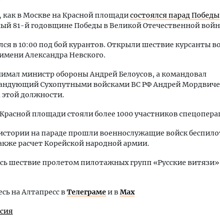
 как в Москве на Красной площади
состоялся парад Победы
ый 81-й годовщине Победы в Великой Отечественной войн
лся в 10:00 под бой курантов. Открыли шествие курсанты в
имени Александра Невского.
имал министр обороны Андрей Белоусов, а командовал
андующий Сухопутными войсками ВС РФ Андрей Мордвич
 этой должности.
 Красной площади стояли более 1000 участников спецопера
 истории на параде прошли военнослужащие войск беспил
также расчет Корейской народной армии.
ь шествие пролетом пилотажных групп «Русские витязи»
ь на Алтапресс в
Телеграме
и в
Max
ссия