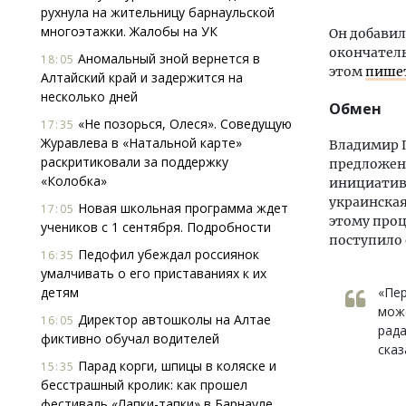
рухнула на жительницу барнаульской
многоэтажки. Жалобы на УК
Он добавил
окончатель
Аномальный зной вернется в
18:05
этом
пише
Алтайский край и задержится на
несколько дней
Обмен
«Не позорься, Олеся». Соведущую
17:35
Журавлева в «Натальной карте»
Владимир П
раскритиковали за поддержку
предложени
«Колобка»
инициативы
украинская
Новая школьная программа ждет
17:05
этому проц
учеников с 1 сентября. Подробности
поступило 
Педофил убеждал россиянок
16:35
умалчивать о его приставаниях к их
детям
«Пер
може
Директор автошколы на Алтае
16:05
рада
фиктивно обучал водителей
сказ
Парад корги, шпицы в коляске и
15:35
бесстрашный кролик: как прошел
фестиваль «Лапки-тапки» в Барнауле.