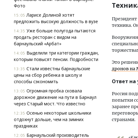
Техник
Фото
Ларисе Долиной хотят
15:05
Президент 
предложить высокую должность в вузе
техника. О
Уже больше полугода пытаются
14:35
продать ресторан с видом на
Вооруженны
барнаульский «Арбат»
специально
торжествах
Выделили три категории граждан,
14:05
которым повысят пенсии. Подробности
Это решени
Стали известны барнаульские
дронов на 
13:35
цены на сбор ребенка в школу и
Ответ на
способы сэкономить
Огромная пробка сковала
13:05
Россия под
дорожное движение на пути в Барнаул
попытки со
через Старый мост. Что известно
заранее пр
Осенью некоторые школьники
переговор
12:35
отдохнут дольше, чем на зимних
странами.
праздниках
Барнаульский производитель
12:05
«Как