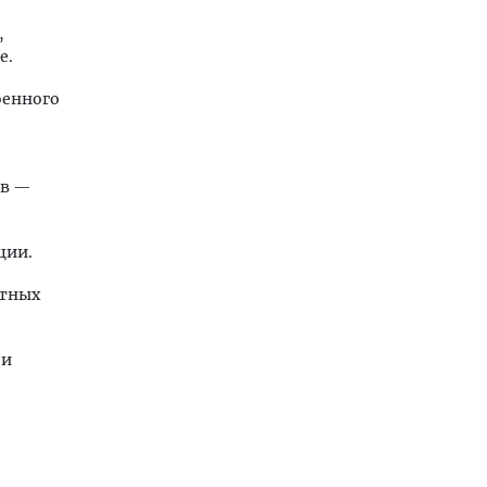
,
е.
оенного
ев —
ции.
отных
 и