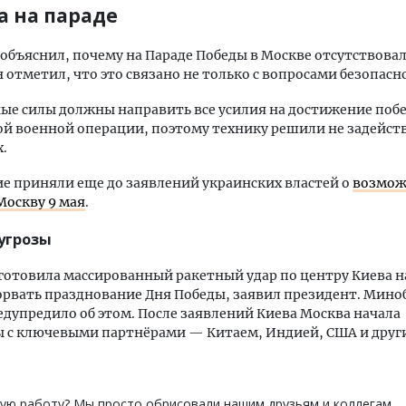
а на параде
объяснил, почему на Параде Победы в Москве отсутствова
н отметил, что это связано не только с вопросами безопасн
е силы должны направить все усилия на достижение поб
й военной операции, поэтому технику решили не задейств
.
е приняли еще до заявлений украинских властей о
возмож
Москву 9 мая
.
 угрозы
готовила массированный ракетный удар по центру Киева н
рвать празднование Дня Победы, заявил президент. Мин
едупредило об этом. После заявлений Киева Москва начала
ы с ключевыми партнёрами — Китаем, Индией, США и дру
ую работу? Мы просто обрисовали нашим друзьям и коллегам,