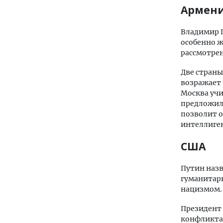
Армен
Владимир 
особенно ж
рассмотре
Две страны
возражает 
Москва учи
предложил 
позволит о
интеллиге
США
Путин назв
гуманитарн
нацизмом. 
Президент
конфликта,