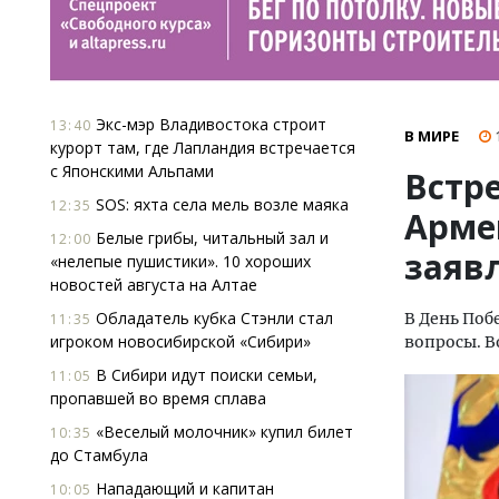
Экс-мэр Владивостока строит
13:40
В МИРЕ
курорт там, где Лапландия встречается
с Японскими Альпами
Встре
SOS: яхта села мель возле маяка
12:35
Арме
Белые грибы, читальный зал и
12:00
заяв
«нелепые пушистики». 10 хороших
новостей августа на Алтае
Обладатель кубка Стэнли стал
В День Поб
11:35
игроком новосибирской «Сибири»
вопросы. В
В Сибири идут поиски семьи,
11:05
пропавшей во время сплава
«Веселый молочник» купил билет
10:35
до Стамбула
Нападающий и капитан
10:05