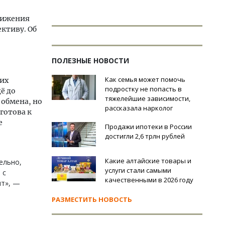
стижения
ктиву. Об
ПОЛЕЗНЫЕ НОВОСТИ
Как семья может помочь
ких
подростку не попасть в
ё до
тяжелейшие зависимости,
обмена, но
рассказала нарколог
 готова к
е
Продажи ипотеки в России
достигли 2,6 трлн рублей
Какие алтайские товары и
ельно,
услуги стали самыми
 с
качественными в 2026 году
ят», —
РАЗМЕСТИТЬ НОВОСТЬ