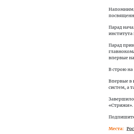
Напомним,
посвященн
Парад нача
института 
Парад прин
главноком
впервые на
В строю на
Впервые в
систем, а 
Завершилос
«Стрижи».
Подпишитес
Места
Ро