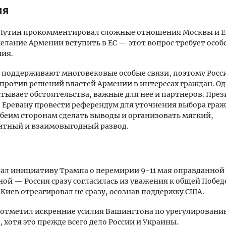
ия
Путин прокомментировал сложные отношения Москвы и Е
елание Армении вступить в ЕС — этот вопрос требует особ
ния.
 поддерживают многовековые особые связи, поэтому Росс
против решений властей Армении в интересах граждан. О
тывает обстоятельства, важные для нее и партнеров. Пре
Еревану провести референдум для уточнения выбора граж
беим сторонам сделать выводы и организовать мягкий,
нтный и взаимовыгодный развод.
ал инициативу Трампа о перемирии 9-11 мая оправданной
ой — Россия сразу согласилась из уважения к общей Побед
Киев отреагировал не сразу, осознав поддержку США.
 отметил искренние усилия Вашингтона по урегулировани
 хотя это прежде всего дело России и Украины.