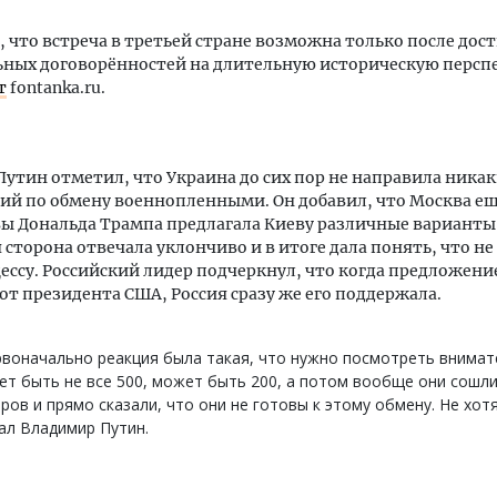
, что встреча в третьей стране возможна только после до
ных договорённостей на длительную историческую перспе
т
fontanka.ru.
утин отметил, что Украина до сих пор не направила ника
й по обмену военнопленными. Он добавил, что Москва ещ
 Дональда Трампа предлагала Киеву различные варианты 
 сторона отвечала уклончиво и в итоге дала понять, что не
ессу. Российский лидер подчеркнул, что когда предложени
от президента США, Россия сразу же его поддержала.
воначально реакция была такая, что нужно посмотреть внимат
т быть не все 500, может быть 200, а потом вообще они сошли
ров и прямо сказали, что они не готовы к этому обмену. Не хот
ал Владимир Путин.