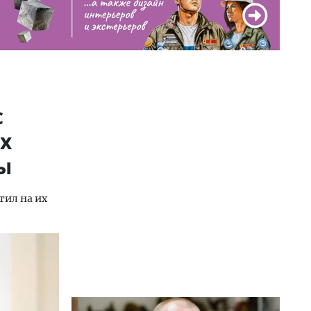
с
х
ы
тил на их