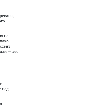
ревана,
ого
ия не
днако
зидент
дан — это
 и
е над
ю