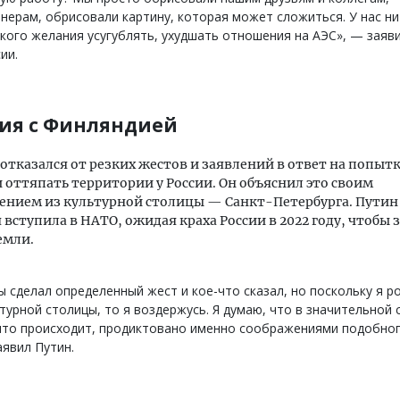
нерам, обрисовали картину, которая может сложиться. У нас ни
кого желания усугублять, ухудшать отношения на АЭС», — заяв
ии.
ия с Финляндией
отказался от резких жестов и заявлений в ответ на попыт
оттяпать территории у России. Он объяснил это своим
ением из культурной столицы — Санкт-Петербурга. Путин
вступила в НАТО, ожидая краха России в 2022 году, чтобы 
емли.
ы сделал определенный жест и кое-что сказал, но поскольку я р
турной столицы, то я воздержусь. Я думаю, что в значительной 
что происходит, продиктовано именно соображениями подобног
явил Путин.