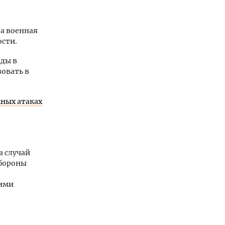
ла военная
ости.
еды в
овать в
ных атаках
а случай
обороны
гими