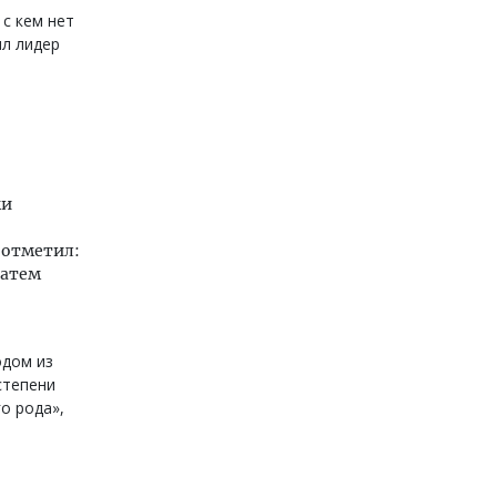
 с кем нет
ил лидер
ки
 отметил:
затем
одом из
степени
о рода»,