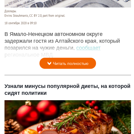
Доллары.
Ervins Strauhmanis, CC BY 2.0, part from original.
18 сентября 2020 в 09:10
В Ямало-Ненецком автономном округе
задержали гостя из Алтайского края, который
позарился на чужие деньги,
сообщает
региональное МВД.
Читать полностью
Узнали минусы популярной диеты, на которой
сидят политики