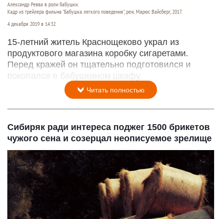
Александр Ревва в роли бабушки.
Кадр из трейлера фильма "Бабушка легкого поведения", реж. Марюс Вайсберг, 2017.
4 декабря 2019 в 14:32
15-летний житель Краснощеково украл из
продуктового магазина коробку сигаретами.
Перед кражей он тщательно подготовился и
покопался в бабушкином шкафу.
Читать полностью
Сибиряк ради интереса поджег 1500 брикетов
чужого сена и созерцал неописуемое зрелище