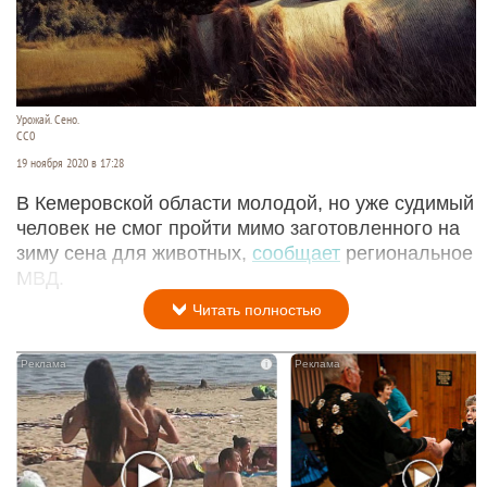
Урожай. Сено.
СС0
19 ноября 2020 в 17:28
В Кемеровской области молодой, но уже судимый
человек не смог пройти мимо заготовленного на
зиму сена для животных,
сообщает
региональное
МВД.
Читать полностью
i