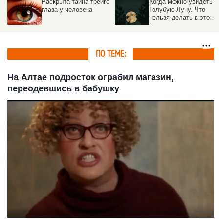
Раскрыта тайна трейго
Когда можно увидеть
глаза у человека
Голубую Луну. Что
нельзя делать в это
полнолуние
ПО ТЕМЕ:
На Алтае подросток ограбил магазин,
переодевшись в бабушку