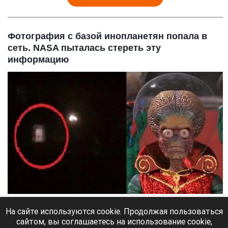
Фотография с базой инопланетян попала в
сеть. NASA пыталась стереть эту
информацию
Злобные инопланетяне.
На сайте используются cookie. Продолжая пользоваться
7 августа 2026 в 14:20
сайтом, вы соглашаетесь на использование cookie,