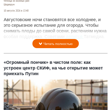
теплица из оконных рам
Шедеврум
10 августа 2026 в 13:40
Августовские ночи становятся все холоднее, и
это серьезное испытание для огорода. Чтобы
снимать плоды до самой осени, растениям нужна
особая поддержка. Советами
делится
Татмедиа.
Читать полностью
«Огромный пончик» в чистом поле: как
устроен центр СКИФ, на чье открытие может
приехать Путин