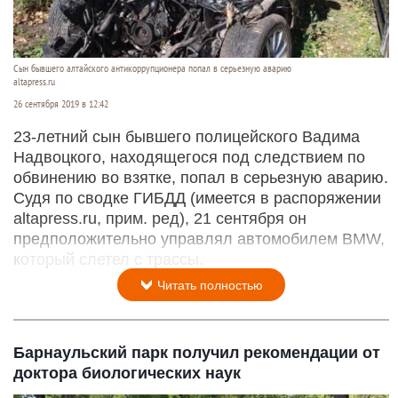
Сын бывшего алтайского антикоррупционера попал в серьезную аварию
altapress.ru
26 сентября 2019 в 12:42
23-летний сын бывшего полицейского Вадима
Надвоцкого, находящегося под следствием по
обвинению во взятке, попал в серьезную аварию.
Судя по сводке ГИБДД (имеется в распоряжении
altapress.ru, прим. ред), 21 сентября он
предположительно управлял автомобилем BMW,
который слетел с трассы.
Читать полностью
Барнаульский парк получил рекомендации от
доктора биологических наук