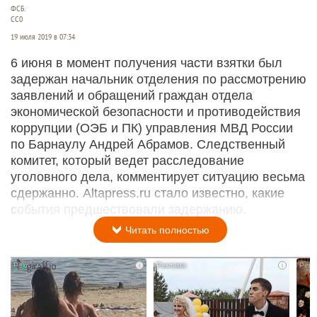
ФСБ.
СС0
19 июля 2019 в 07:34
6 июня в момент получения части взятки был
задержан начальник отделения по рассмотрению
заявлений и обращений граждан отдела
экономической безопасности и противодействия
коррупции (ОЭБ и ПК) управления МВД России
по Барнаулу Андрей Абрамов. Следственный
комитет, который ведет расследование
уголовного дела, комментирует ситуацию весьма
сдержанно. Altapress.ru стало известно, какие
события предшествовали задержанию.
Читать полностью
i
i