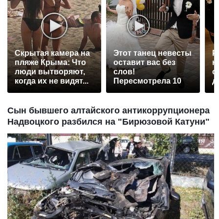
Скрытая камера на
Этот танец невесты
Р
пляже Крыма: Что
оставит вас без
н
люди вытворяют,
слов!
с
когда их не видят...
Пересмотрела 10
д
раз
Сын бывшего алтайского антикоррупционера
Надвоцкого разбился на "Бирюзовой Катуни"