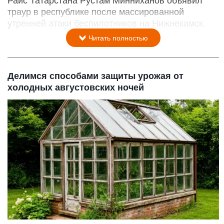
Раис Татарстана Рустам Минниханов объявил
траур в республике после массированной
утренней атаки беспилотников на Нижнекамск.
Читать полностью
Делимся способами защиты урожая от
холодных августовских ночей