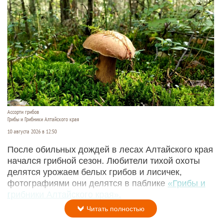
Ассорти грибов
Грибы и Грибники Алтайского края
10 августа 2026 в 12:50
После обильных дождей в лесах Алтайского края
начался грибной сезон. Любители тихой охоты
делятся урожаем белых грибов и лисичек,
фотографиями они делятся в паблике
«Грибы и
грибники Алтайского края».
Читать полностью