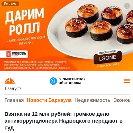
Реклама
To
F7
10 августа
Главная
Новости Барнаула
Недвижимость
Эконом
Взятка на 12 млн рублей: громкое дело
антикоррупционера Надвоцкого передают в
суд