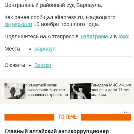
Центральный районный суд Барнаула.
Как ранее сообщал altapress.ru, Надвоцкого
задержали
15 ноября прошлого года.
Подпишитесь на Алтапресс в
Телеграме
и в
Max
Места
Барнаул
Сюжеты
Взятки
К смертной казни
Генерала МЧС лишили
приговорили бывшего
звания и дали 11 лет
чиновника-покровителя
колонии
ПО ТЕМЕ:
Главный алтайский антикоррупционер