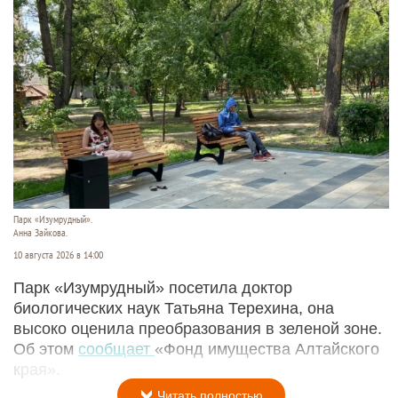
Парк «Изумрудный».
Анна Зайкова.
10 августа 2026 в 14:00
Парк «Изумрудный» посетила доктор
биологических наук Татьяна Терехина, она
высоко оценила преобразования в зеленой зоне.
Об этом
сообщает
«Фонд имущества Алтайского
края».
Читать полностью