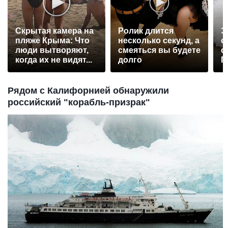
Скрытая камера на
Ролик длится
Э
пляже Крыма: Что
несколько секунд, а
о
люди вытворяют,
смеяться вы будете
с
когда их не видят...
долго
П
р
Рядом с Калифорнией обнаружили
российский "корабль-призрак"