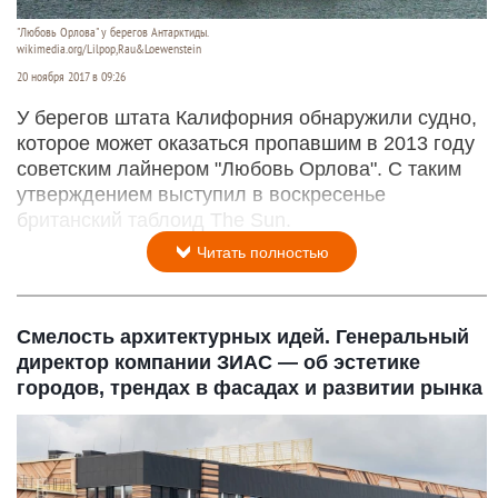
"Любовь Орлова" у берегов Антарктиды.
wikimedia.org/Lilpop,Rau&Loewenstein
20 ноября 2017 в 09:26
У берегов штата Калифорния обнаружили судно,
которое может оказаться пропавшим в 2013 году
советским лайнером "Любовь Орлова". С таким
утверждением выступил в воскресенье
британский таблоид The Sun.
Читать полностью
Смелость архитектурных идей. Генеральный
директор компании ЗИАС — об эстетике
городов, трендах в фасадах и развитии рынка