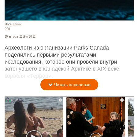
Море. Волны.
СС0
30 августа 2019 в 20:12
Археологи из организации Parks Canada
поделились первыми результатами
исследования, которое они провели внутри
затонувшего в канадской Арктике в XIX веке
корабля «Террор».
Читать полностью
i
i