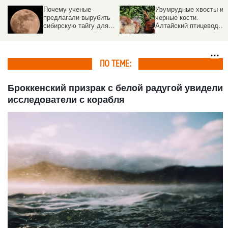
Почему ученые
Изумрудные хвосты и
предлагали вырубить
черные кости.
сибирскую тайгу для
Алтайский птицевод
общения с
разводит редчайшие
инопланетянами
породы кур со всего
мира
ПО ТЕМЕ:
Броккенский призрак с белой радугой увидели
исследователи с корабля