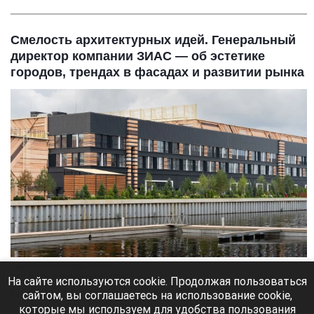
Смелость архитектурных идей. Генеральный
директор компании ЗИАС — об эстетике
городов, трендах в фасадах и развитии рынка
Судостроитель­ная верфь, Москва.
Фото предоставлено компанией «ЗИАС».
На сайте используются cookie. Продолжая пользоваться
сайтом, вы соглашаетесь на использование cookie,
6 августа 2026 в 09:40
которые мы используем для удобства пользования