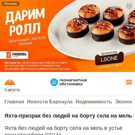
Реклама
To
F7
6 августа
Главная
Новости Барнаула
Недвижимость
Эконом
Яхта-призрак без людей на борту села на мель
Яхта без людей на борту села на мель в устье
реки Шрусбери (США).