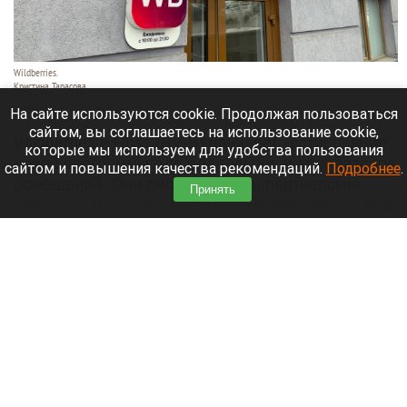
Wildberries.
Кристина Тарасова
7 августа 2026 в 20:55
На сайте используются cookie. Продолжая пользоваться
сайтом, вы соглашаетесь на использование cookie,
Wildberries и Russ (RWB) начинает тестирование
которые мы используем для удобства пользования
новой программы для владельцев и арендаторов
сайтом и повышения качества рекомендаций.
Подробнее
.
помещений. Они смогут открыть партнерские
Принять
хабы для хранения, обработки и отгрузки товаров
продавцов.
Читать полностью
Лидер «Родины» подал иск о снятии «Яблока»
с выборов в Госдуму. Подробности