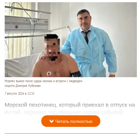
Морпех выжил после удара молнии и встречи с медведем
соцсети Дмитрия Хубезова
7 августа 2026 в 22:15
Морской пехотинец, который приехал в отпуск на
Алтай, пережил чудовищную серию событий.
Читать полностью