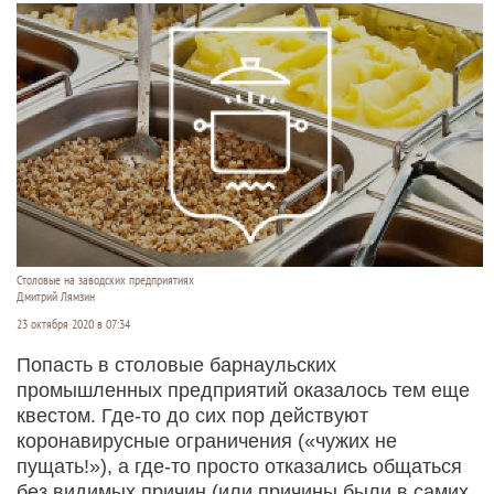
Столовые на заводских предприятиях
Дмитрий Лямзин
23 октября 2020 в 07:34
Попасть в столовые барнаульских
промышленных предприятий оказалось тем еще
квестом. Где-то до сих пор действуют
коронавирусные ограничения («чужих не
пущать!»), а где-то просто отказались общаться
без видимых причин (или причины были в самих