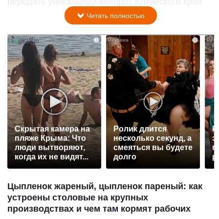
передать уникальный колорит Алтайского края.
Читать полностью
i
i
Скрытая камера на
Ролик длится
Р
пляже Крыма: Что
несколько секунд, а
э
люди вытворяют,
смеяться вы будете
п
когда их не видят...
долго
р
Цыпленок жареный, цыпленок пареный: как
устроены столовые на крупных
производствах и чем там кормят рабочих