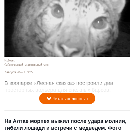
Ирбисы.
Сайлюгемский национальный парк
7 августа 2026 в 22:35
В зоопарке «Лесная сказка» построили два
просторных вольера для снежных барсов.
Читать полностью
На Алтае морпех выжил после удара молнии,
гибели лошади и встречи с медведем. Фото