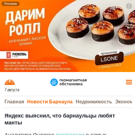
Реклама
To
F7
7 августа
Главная
Новости Барнаула
Недвижимость
Эконом
Яндекс выяснил, что барнаульцы любят
манты
Аналитики Яндекса
рассказали
о самых