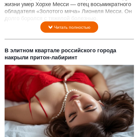
жизни умер Хорхе Месси — отец восьмикратного
обладателя «Золотого мяча» Лионеля Месси. Он
долго боролся с тяжелой болезнью.
Читать полностью
В элитном квартале российского города
накрыли притон-лабиринт