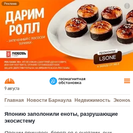
Реклама
To
F7
9 августа
Главная
Новости Барнаула
Недвижимость
Эконом
Японию заполонили еноты, разрушающие
экосистему
Японии пришлось бороться с енотами, они