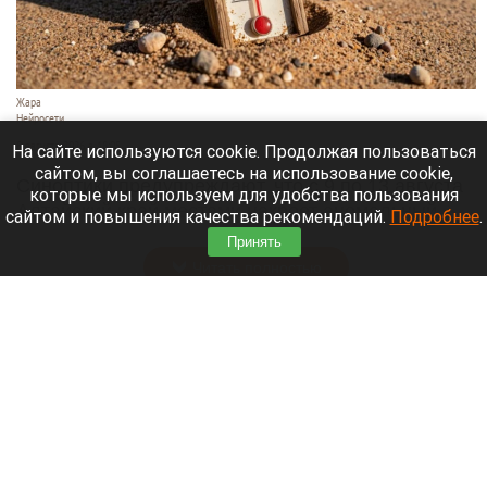
Жара
Нейросети
8 августа 2026 в 18:05
На сайте используются cookie. Продолжая пользоваться
сайтом, вы соглашаетесь на использование cookie,
Синоптики предупреждают, что с 9 по 13 августа
которые мы используем для удобства пользования
Алтайский край местами накроет аномальный
сайтом и повышения качества рекомендаций.
Подробнее
.
зной.
Принять
Читать полностью
Штукатурка с потолка едва не рухнула на
жительницу барнаульской многоэтажки.
Жалобы на УК