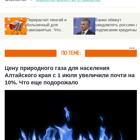
Перерасчет пенсий и
Банки обяжут
больничный для
уведомлять россиян о
самозанятых. Что
подписании кредитных
изменится в жизни
договоров от их имени
россиян с 1 августа
2026
ПО ТЕМЕ:
Цену природного газа для населения
Алтайского края с 1 июля увеличили почти на
10%. Что еще подорожало