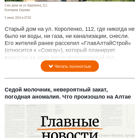
Снос дома на ул. Короленко, 112.
Екатерина Карзова
5 июля 2024 в 07:02
Старый дом на ул. Короленко, 112, где никогда не
было ни воды, ни газа, ни канализации, снесли.
Его жителей ранее расселил «ГлавАлтайСтрой»
(относится к «Союзу»), который планирует
возвести на этом месте многоэтажный ЖК.
Читать полностью
Седой молочник, невероятный закат,
погодная аномалия. Что произошло на Алтае