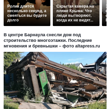
Ролик длится
Скрытая камера на
Э
несколько секунд, а
пляже Крыма: Что
о
смеяться вы будете
люди вытворяют,
с
долго
когда их не видят...
П
р
В центре Барнаула снесли дом под
строительство многоэтажки. Последние
мгновения и бревнышки – фото altapress.ru