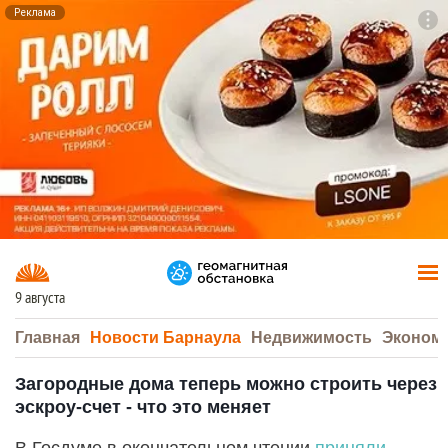
Реклама
To
F7
9 августа
Главная
Новости Барнаула
Недвижимость
Эконом
Загородные дома теперь можно строить через
эскроу-счет - что это меняет
В Госдуме в окончательном чтении
приняли