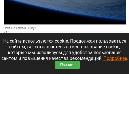
Земля из космоса. Тайфун.
СС0
9 августа 2026 в 17:05
На сайте используются cookie. Продолжая пользоваться
сайтом, вы соглашаетесь на использование cookie,
Два крупнейших аэропорта Шанхая — Пудун и
которые мы используем для удобства пользования
Хунцяо — к 9 августа отменили порядка 60%
сайтом и повышения качества рекомендаций.
Подробнее
.
рейсов из-за приближающегося тайфуна
Принять
«Долфин».
Читать полностью
Россиянин выстрелил в голову сотруднику
автосервиса