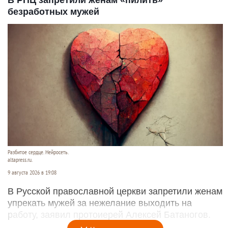
В РПЦ запретили женам «пилить»
безработных мужей
Разбитое сердце. Нейросеть.
altapress.ru.
9 августа 2026 в 19:08
В Русской православной церкви запретили женам
упрекать мужей за нежелание выходить на
работу, заявил протоиерей Алексей Батаногов.