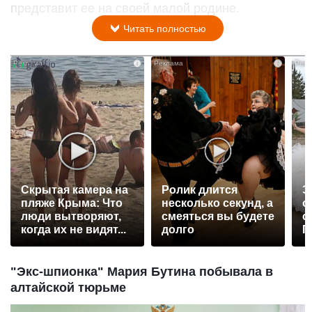
представит ее на своей малой родине.
Читать полностью
i
i
Скрытая камера на
Ролик длится
Э
пляже Крыма: Что
несколько секунд, а
о
люди вытворяют,
смеяться вы будете
с
когда их не видят...
долго
П
р
"Экс-шпионка" Мария Бутина побывала в
алтайской тюрьме