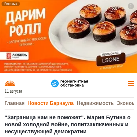
Реклама
To
F7
11 августа
Главная
Новости Барнаула
Недвижимость
Эконом
"Заграница нам не поможет". Мария Бутина о
новой холодной войне, политзаключенных и
несуществующей демократии