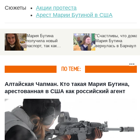
Сюжеты
Акции протеста
Арест Марии Бутиной в США
Мария Бутина
"Счастливы, что дома"
получила новый
Мария Бутина
паспорт, так как
вернулась в Барнаул
прежний "подло
а"
отобрало ФБР"
ПО ТЕМЕ:
Алтайская Чапман. Кто такая Мария Бутина,
арестованная в США как российский агент