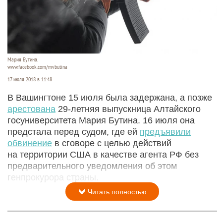
Мария Бутина.
www.facebook.com/mvbutina
17 июля 2018 в 11:48
В Вашингтоне 15 июля была задержана, а позже
арестована
29-летняя выпускница Алтайского
госуниверситета Мария Бутина. 16 июля она
предстала перед судом, где ей
предъявили
обвинение
в сговоре с целью действий
на территории США в качестве агента РФ без
предварительного уведомления об этом
генпрокурора страны.
Читать полностью