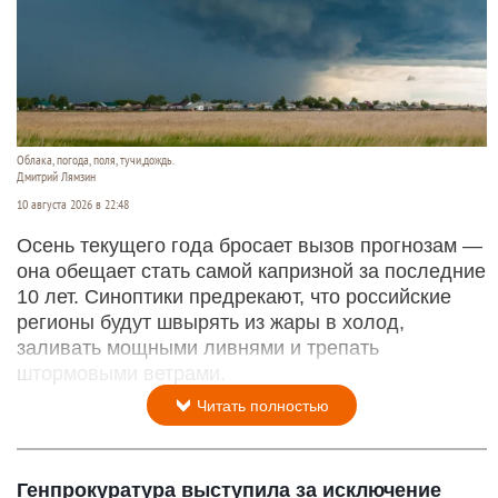
Облака, погода, поля, тучи,дождь.
Дмитрий Лямзин
10 августа 2026 в 22:48
Осень текущего года бросает вызов прогнозам —
она обещает стать самой капризной за последние
10 лет. Синоптики предрекают, что российские
регионы будут швырять из жары в холод,
заливать мощными ливнями и трепать
штормовыми ветрами.
Читать полностью
Генпрокуратура выступила за исключение