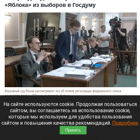
«Яблока» из выборов в Госдуму
Верховный суд России рассматривает иск об отмене регистрации федерального списка
кандидатов партии «Яблоко» в депутаты Госдумы.
Скриншот видео
На сайте используются cookie. Продолжая пользоваться
10 августа 2026 в 22:25
сайтом, вы соглашаетесь на использование cookie,
которые мы используем для удобства пользования
Верховный суд РФ рассматривает иск партии
сайтом и повышения качества рекомендаций.
Подробнее
.
«Родина» об отмене регистрации федерального
Принять
списка «Яблока» на выборах в Госдуму (ГД).