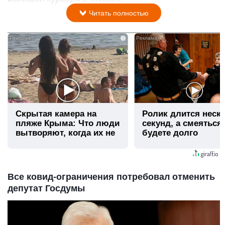
Читать полностью
i
Скрытая камера на
Ролик длится неск
пляже Крыма: Что люди
секунд, а смеяться
вытворяют, когда их не
будете долго
видят...
Все ковид-ограничения потребовал отменить
депутат Госдумы