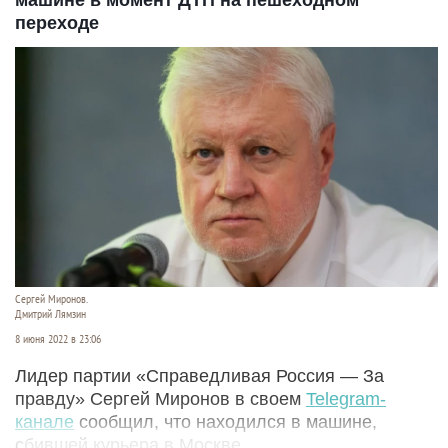
машине в момент ДТП на пешеходном
переходе
Сергей Миронов.
Дмитрий Лямзин
8 июня 2022 в 23:06
Лидер партии «Справедливая Россия — За
правду» Сергей Миронов в своем
Telegram-
канале
сообщил, что находился в машине,
сбившей курьера в Москве.