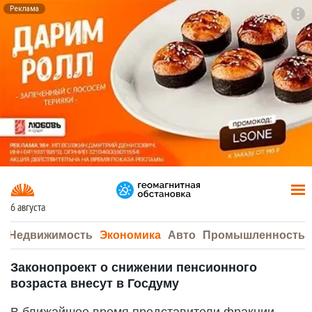
Реклама
To
F7
6 августа
а
Недвижимость
Экономика
Авто
Промышленность
Законопроект о снижении пенсионного
возраста внесут в Госдуму
В ближайшее время представители фракции