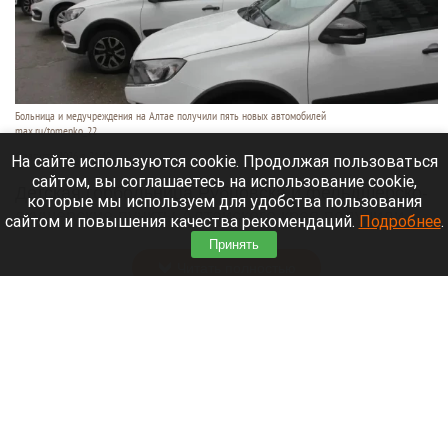
Больница и медучреждения на Алтае получили пять новых автомобилей
max.ru/tomenko_22
6 августа 2026 в 21:40
На сайте используются cookie. Продолжая пользоваться
сайтом, вы соглашаетесь на использование cookie,
Детская горбольница Рубцовска и фельдшерско-
которые мы используем для удобства пользования
акушерские пункты Алтайского края получили
сайтом и повышения качества рекомендаций.
Подробнее
.
пять новых машин.
Принять
Читать полностью
В Барнауле на этапах Кубка России по
шахматам прошли шесть туров