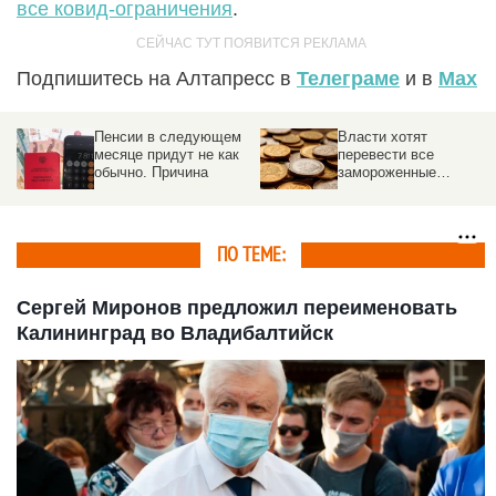
все ковид-ограничения
.
Подпишитесь на Алтапресс в
Телеграме
и в
Max
Пенсии в следующем
Власти хотят
ту
месяце придут не как
перевести все
е
обычно. Причина
замороженные
ты
пенсионные
накопления в ПДС
ПО ТЕМЕ:
Сергей Миронов предложил переименовать
Калининград во Владибалтийск