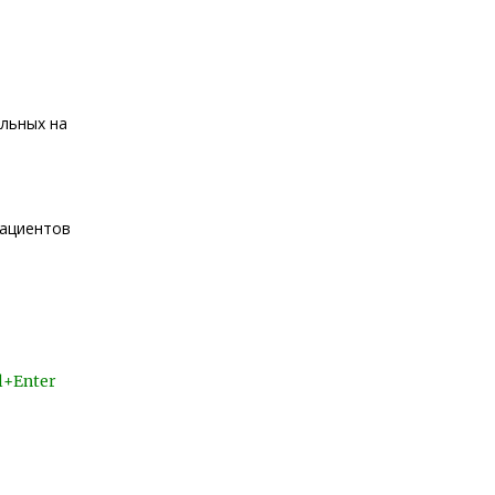
ольных на
пациентов
l+Enter