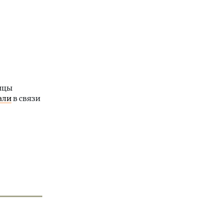
ницы
али
в связи