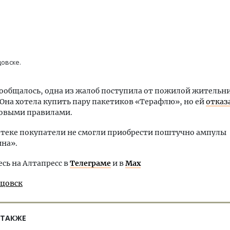
цовске.
сообщалось, одна из жалоб поступила от пожилой житель
 Она хотела купить пару пакетиков «Терафлю», но ей
отказ
новыми правилами.
птеке покупатели не смогли приобрести поштучно ампулы
на».
ь на Алтапресс в
Телеграме
и в
Max
бцовск
 ТАКЖЕ