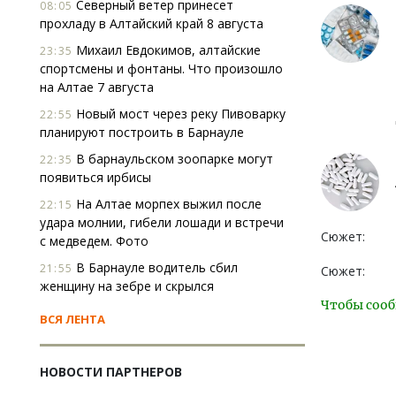
Северный ветер принесет
08:05
прохладу в Алтайский край 8 августа
Михаил Евдокимов, алтайские
23:35
спортсмены и фонтаны. Что произошло
на Алтае 7 августа
Новый мост через реку Пивоварку
22:55
планируют построить в Барнауле
В барнаульском зоопарке могут
22:35
появиться ирбисы
На Алтае морпех выжил после
22:15
удара молнии, гибели лошади и встречи
Сюжет:
с медведем. Фото
В Барнауле водитель сбил
21:55
Сюжет:
женщину на зебре и скрылся
Чтобы сооб
ВСЯ ЛЕНТА
НОВОСТИ ПАРТНЕРОВ