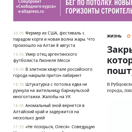
Фермер из США, фестиваль с
20:05
ЖИЗНЬ
парадом корги и новая волна жары. Что
произошло на Алтае 8 августа
Закр
Умер отец аргентинского
19:35
кото
футболиста Лионеля Месси
пошт
В элитном квартале российского
19:05
города накрыли притон-лабиринт
Штукатурка с потолка едва не
В Рубцовск
18:35
рухнула на жительницу барнаульской
города, п
многоэтажки. Жалобы на УК
Аномальный зной вернется в
18:05
Алтайский край и задержится на
несколько дней
«Не позорься, Олеся». Соведущую
17:35