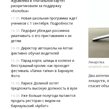
Журавлева в «Натальной карте»
раскритиковали за поддержку
«Колобка»
Новая школьная программа ждет
17:05
учеников с 1 сентября. Подробности
Педофил убеждал россиянок
16:35
умалчивать о его приставаниях к их
детям
Смел
Ген
Директор автошколы на Алтае
16:05
ЗИАС
фиктивно обучал водителей
трен
Парад корги, шпицы в коляске и
15:35
Лекарства.
СТР
бесстрашный кролик: как проходит
unsplash.com
фестиваль «Лапки-тапки» в Барнауле.
Фото
Два аптечн
лекарств, 
Ларисе Долиной хотят
15:05
гласит объ
предложить высокую должность в вузе
Уже больше полугода пытаются
14:35
продать ресторан с видом на
барнаульский «Арбат»