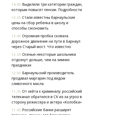
Выделили три категории граждан,
14:05
которым повысят пенсии. Подробности
Стали известны барнаульские
13:35
цены на сбор ребенка в школу и
способы сэкономить
Огромная пробка сковала
13:05
дорожное движение на пути в Барнаул
через Старый мост. Что известно
Осенью некоторые школьники
12:35
отдохнут дольше, чем на зимних
праздниках
Барнаульский производитель
12:05
продавал маргарин под видом
сливочного масла
От хейта к криминалу: российский
11:35
телеканал обратился в СК из-за угроз в
сторону режиссера и актера «Колобка»
Российские банки расширят
11:05