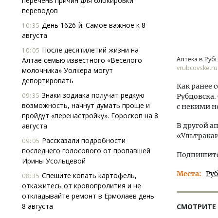
перечень причин для блокировки
переводов
День 1626-й. Самое важное к 8
10:35
августа
После десятилетий жизни на
10:05
Аптека в Руб
Алтае семью известного «Веселого
vrubcovske.ru
молочника» Уолкера могут
депортировать
Как ранее 
Знаки зодиака получат редкую
09:35
Рубцовска.
возможность, начнут думать проще и
с некими 
пройдут «перенастройку». Гороскоп на 8
августа
В другой а
«Ультракаи
Рассказали подробности
09:05
последнего голосового от пропавшей
Подпишитес
Ирины Усольцевой
Места
Ру
Спешите копать картофель,
08:35
откажитесь от кровопролития и не
откладывайте ремонт в Ермолаев день
8 августа
СМОТРИТЕ