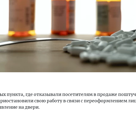
ость архитектурных идей.
Архитектурный код начин
еральный директор компании
земли. Мощение крупно
 — об эстетике городов,
плитами становится нов
дах в фасадах и развитии рынка
стандартом благоустрой
ОИТЕЛЬСТВО
СТРОИТЕЛЬСТВО
ых пункта, где отказывали посетителям в продаже пошту
приостановили свою работу в связи с переоформлением ли
явление на двери.