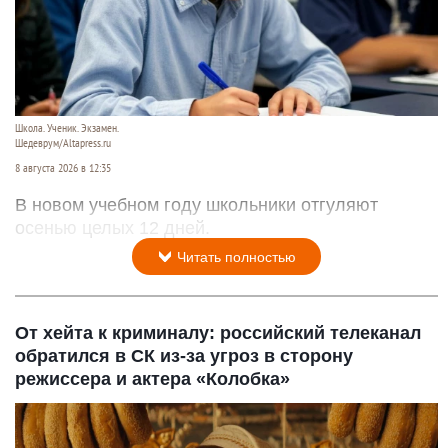
Школа. Ученик. Экзамен.
Шедеврум/Altapress.ru
8 августа 2026 в 12:35
В новом учебном году школьники отгуляют
осенью целых 12 дней.
Читать полностью
От хейта к криминалу: российский телеканал
обратился в СК из-за угроз в сторону
режиссера и актера «Колобка»