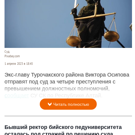
Суд.
Pixabay.com
1 апреля 2023 в 18:45
Экс-главу Турочакского района Виктора Осипова
отправят под суд за четыре преступления с
превышением должностных полномочий,
сообщает
СУ СК по Республике Алтай.
Читать полностью
Бывший ректор бийского педуниверситета
осталась под стражей по решению суда