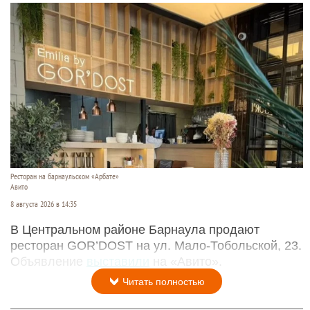
Ресторан на барнаульском «Арбате»
Авито
8 августа 2026 в 14:35
В Центральном районе Барнаула продают
ресторан GOR’DOST на ул. Мало-Тобольской, 23.
Объявление
выставили
на «Авито».
Читать полностью