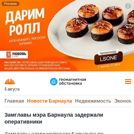
Реклама
To
F7
8 августа
Главная
Новости Барнаула
Недвижимость
Эконом
Замглавы мэра Барнаула задержали
оперативники
Замглавы администрации Барнаула по