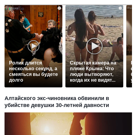
i
i
Ролик длится
Скрытая камера на
Р
несколько секунд, а
пляже Крыма: Что
с
смеяться вы будете
люди вытворяют,
б
долго
когда их не видят...
у
Алтайского экс-чиновника обвинили в
убийстве девушки 30-летней давности