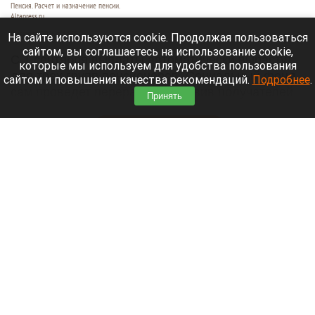
Пенсия. Расчет и назначение пенсии.
Altapress.ru
8 августа 2026 в 14:05
На сайте используются cookie. Продолжая пользоваться
сайтом, вы соглашаетесь на использование cookie,
С 1 сентября выплаты автоматически вырастут
которые мы используем для удобства пользования
для трех групп пенсионеров. Социальный фонд
сайтом и повышения качества рекомендаций.
Подробнее
.
сам проведет перерасчет, избавив получателей
Принять
от необходимости подавать заявления.
Читать полностью
Российские банки расширят перечень причин
для блокировки переводов