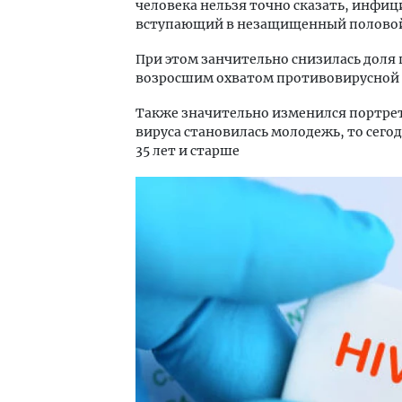
человека нельзя точно сказать, инфиц
вступающий в незащищенный половой
При этом занчительно снизилась доля 
возросшим охватом противовирусной 
Также значительно изменился портре
вируса становилась молодежь, то сего
35 лет и старше