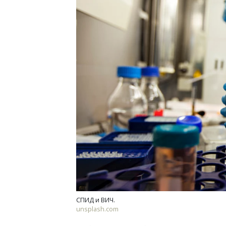
Ищем новые берега. Гендиректор
Архи
«Жилищной инициативы» Юрий
зем
Гатилов — о том, как девелоперу
пли
оставаться на плаву, когда рынок
ста
штормит
СТР
СТРОИТЕЛЬСТВО
СПИД и ВИЧ.
unsplash.com