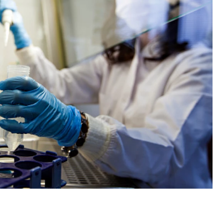
тектурный код начинается с
Смелость архитектурных 
ли. Мощение крупноформатными
Генеральный директор к
тами становится новым
ЗИАС — об эстетике горо
ндартом благоустройства
трендах в фасадах и разв
ОИТЕЛЬСТВО
СТРОИТЕЛЬСТВО