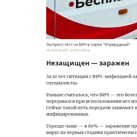
Экспресс-тест на ВИЧ в парке "Изумрудный".
vk.com/park_izumrudnyi
Незащищен — заражен
За 10 лет ситуация с ВИЧ-инфекцией 
специалисты.
Раньше считалось, что ВИЧ — это боле
передавался при использовании игл и
Сейчас такой путь передачи занимает 
инфицированных.
Гораздо чаще — в 80% — заражение пр
вирус на первых стадиях практически н