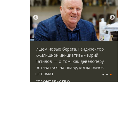
идей.
Ищем новые берега. Гендиректор
Арх
омпании
«Жилищной инициативы» Юрий
зем
дов,
Гатилов — о том, как девелоперу
пли
итии рынка
оставаться на плаву, когда рынок
ста
штормит
СТ
СТРОИТЕЛЬСТВО