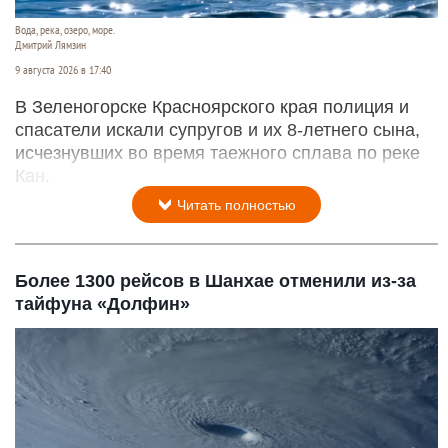
Вода, река, озеро, море.
Дмитрий Лямзин
9 августа 2026 в 17:40
В Зеленогорске Красноярского края полиция и
спасатели искали супругов и их 8-летнего сына,
исчезнувших во время таежного сплава по реке
Кан.
Читать полностью
Более 1300 рейсов в Шанхае отменили из-за
тайфуна «Долфин»