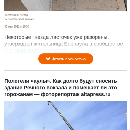
Ласточкины гнезда.
vk.com/blacklist_barnaul
30 мая 2022 в 10:30
Некоторые гнезда ласточек уже разорены,
утверждает жительница Барнаула в сообществе
"
Черный список Барнаул
".
Читать полностью
Полетели «аулы». Как долго будут сносить
здание Речного вокзала и помешает ли это
горожанам — фоторепортаж altapress.ru