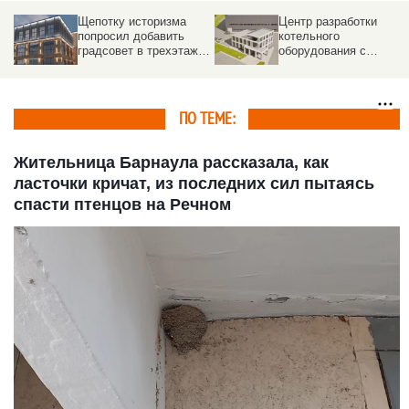
ой
Щепотку историзма
Центр разработки
попросил добавить
котельного
градсовет в трехэтажку
оборудования с
в центре Барнаула
«громким» названием
ле
построят в Барнауле
ПО ТЕМЕ:
Жительница Барнаула рассказала, как
ласточки кричат, из последних сил пытаясь
спасти птенцов на Речном