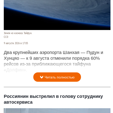
Земля из космоса. Тайфун.
СС0
9 августа 2026 в 17:05
Два крупнейших аэропорта Шанхая — Пудун и
Хунцяо — к 9 августа отменили порядка 60%
рейсов из-за приближающегося тайфуна
«Долфин».
Читать полностью
Россиянин выстрелил в голову сотруднику
автосервиса