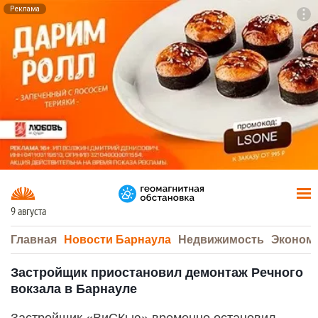
Реклама
To
F7
9 августа
Главная
Новости Барнаула
Недвижимость
Эконом
Застройщик приостановил демонтаж Речного
вокзала в Барнауле
Застройщик «ВиСКью» временно остановил