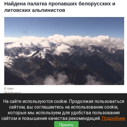
Найдена палатка пропавших белорусских и
литовских альпинистов
В горах.
04.mchs.gov.ru
9 августа 2026 в 16:05
На сайте используются cookie. Продолжая пользоваться
сайтом, вы соглашаетесь на использование cookie,
В горах Кыргызстана продолжается поисковая
которые мы используем для удобства пользования
операция по розыску трех альпинистов
— двоих
сайтом и повышения качества рекомендаций.
Подробнее
.
граждан Белоруссии и одного гражданина Литвы.
Принять