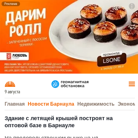
Реклама
To
F7
9 августа
Главная
Новости Барнаула
Недвижимость
Эконом
Здание с летящей крышей построят на
оптовой базе в Барнауле
На продовольственном рынке на ул.