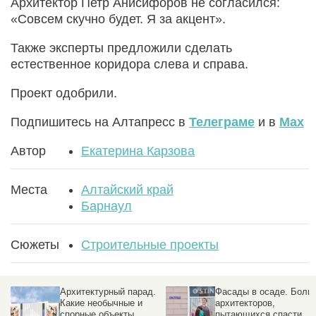
Архитектор Петр Анисифоров не согласился:
«Совсем скучно будет. Я за акцент».
Также эксперты предложили сделать
естественное коридора слева и справа.
Проект одобрили.
Подпишитесь на Алтапресс в
Телеграме
и в
Max
Автор
Екатерина Карзова
Места
Алтайский край
Барнаул
Сюжеты
Строительные проекты
Архитектурный парад.
Фасады в осаде. Боли
Какие необычные и
архитекторов,
спорные объекты
пытающихся спасти