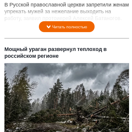
В Русской православной церкви запретили женам
упрекать мужей за нежелание выходить на
работу, заявил протоиерей Алексей Батаногов.
Читать полностью
Мощный ураган развернул теплоход в
российском регионе