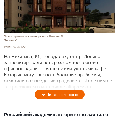
Проект торгово-офисного центра на ул. Никитина, 61.
"Тектоника"
19 мая 2023 в 17:54
На Никитина, 61, неподалеку от пр. Ленина,
запроектировали четырехэтажное торгово-
офисное здание с маленькими уютными кафе.
Которые могут вызвать большие проблемы,
отметили на заседании градсовета. Что с ним не
так расскажем в материале altapress.ru.
Читать полностью
Российский академик авторитетно заявил о