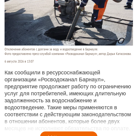
Отключения абонентов с долгами за воду и водоотведение в Барнауле.
Фото предоставлено пресс-службой компании «Росводоканал Барнаул», автор Дарья Катасонова.
6 августа 2026 в 13:07
Как сообщили в ресурсоснабжающей
организации «Росводоканал Барнаул»,
предприятие продолжает работу по ограничению
услуг для потребителей, имеющих длительную
задолженность за водоснабжение и
водоотведение. Такие меры применяются в
соответствии с действующим законодательством
в отношении абонентов, которые более двух
месяцев не исполняют обязательства по оплате.