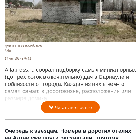
Дача в СНТ «Автомобилист».
Avito
18 мая 2023 в 07:02
Altapress.ru собрал подборку самых миниатюрных
(до трех соток включительно) дач в Барнауле и
поблизости от города. Каждая из них в чем-то
самая-самая: в дороговизне, расположении или
размере домика.
Читать полностью
Очередь к звездам. Номера в дорогих отелях
на Алтае уже почти расхватали, поэтому