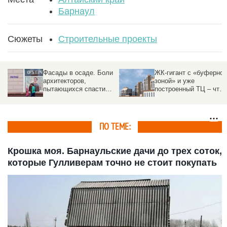
Барнаул
Сюжеты
Строительные проекты
Фасады в осаде. Боли
ЖК-гигант с «буферной
архитекторов,
зоной» и уже
пытающихся спасти
построенный ТЦ – что
здания от рекламного
обсуждали на
хаоса
градсовете в Барнауле
ПО ТЕМЕ:
Крошка моя. Барнаульские дачи до трех соток,
которые Гулливерам точно не стоит покупать