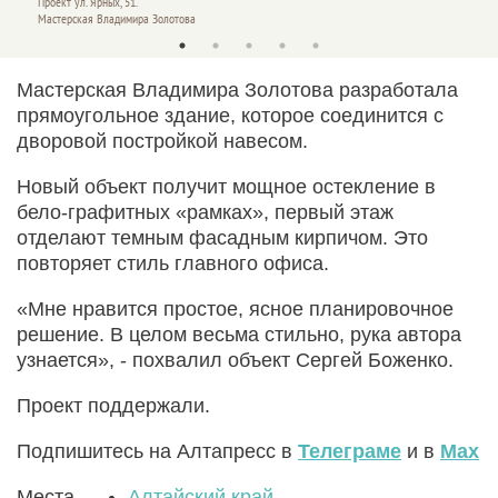
Проект ул. Ярных, 51.
Проект 
Мастерская Владимира Золотова
Мастер
Мастерская Владимира Золотова разработала
прямоугольное здание, которое соединится с
дворовой постройкой навесом.
Новый объект получит мощное остекление в
бело-графитных «рамках», первый этаж
отделают темным фасадным кирпичом. Это
повторяет стиль главного офиса.
«Мне нравится простое, ясное планировочное
решение. В целом весьма стильно, рука автора
узнается», - похвалил объект Сергей Боженко.
Проект поддержали.
Подпишитесь на Алтапресс в
Телеграме
и в
Max
Места
Алтайский край