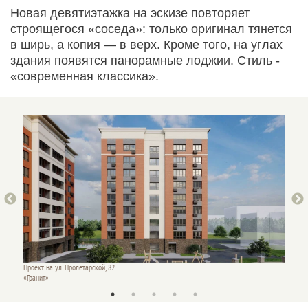
Новая девятиэтажка на эскизе повторяет
строящегося «соседа»: только оригинал тянется
в ширь, а копия — в верх. Кроме того, на углах
здания появятся панорамные лоджии. Стиль -
«современная классика».
Проект на ул. Пролетарской, 82.
Проект 
«Гранит»
«Гранит