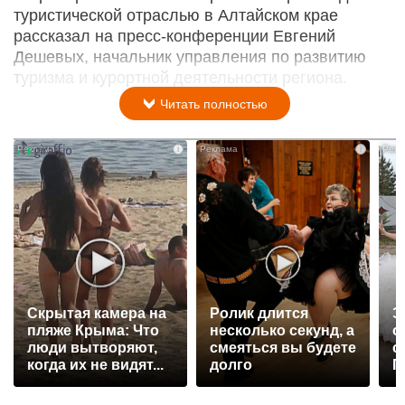
туристической отраслью в Алтайском крае
рассказал на пресс-конференции Евгений
Дешевых, начальник управления по развитию
туризма и курортной деятельности региона.
Читать полностью
i
i
Скрытая камера на
Ролик длится
Э
пляже Крыма: Что
несколько секунд, а
о
люди вытворяют,
смеяться вы будете
с
когда их не видят...
долго
П
р