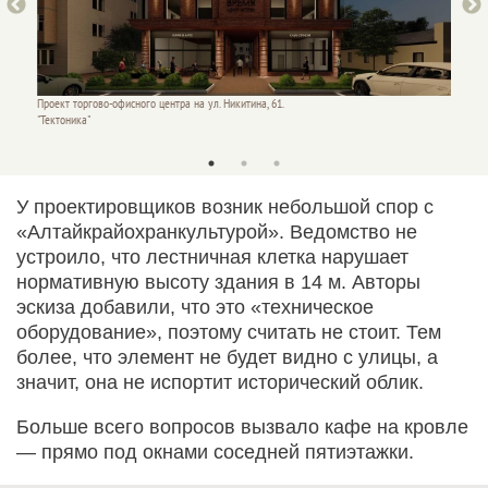
Проект торгово-офисного центра на ул. Никитина, 61.
Проект 
"Тектоника"
"Тектон
У проектировщиков возник небольшой спор с
«Алтайкрайохранкультурой». Ведомство не
устроило, что лестничная клетка нарушает
нормативную высоту здания в 14 м. Авторы
эскиза добавили, что это «техническое
оборудование», поэтому считать не стоит. Тем
более, что элемент не будет видно с улицы, а
значит, она не испортит исторический облик.
Больше всего вопросов вызвало кафе на кровле
— прямо под окнами соседней пятиэтажки.