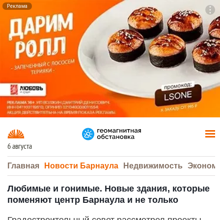
Реклама
To
F7
6 августа
Главная
Новости Барнаула
Недвижимость
Эконом
Любимые и гонимые. Новые здания, которые
поменяют центр Барнаула и не только
Градостроительный совет рассмотрел проекты