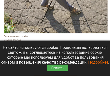
Скандинавская ходьба.
Михаил Хаустов
5 августа 2026 в 16:50
На сайте используются cookie. Продолжая пользоваться
сайтом, вы соглашаетесь на использование cookie,
Пешие прогулки повышают выносливость,
которые мы используем для удобства пользования
укрепляют иммунную систему и мышцы, снижают
сайтом и повышения качества рекомендаций.
Подробнее
.
риск развития диабета второго типа и улучшают
Принять
сон.
Читать полностью
«Политеховский маньяк» попросился в зону
спецоперации