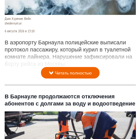
Дым. Курение. Вейп.
shedevrum.ai
6 августа 2026 в 13:10
В аэропорту Барнаула полицейские выписали
протокол пассажиру, который курил в туалетной
комнате лайнера. Нарушение зафиксировали на
борту рейса из Москвы.
Читать полностью
В Барнауле продолжаются отключения
абонентов с долгами за воду и водоотведение