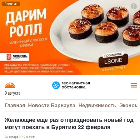
Реклама
To
F7
9 августа
Главная
Новости Барнаула
Недвижимость
Эконом
Желающие еще раз отпраздновать новый год
могут поехать в Бурятию 22 февраля
26 января 2012 в 19:41