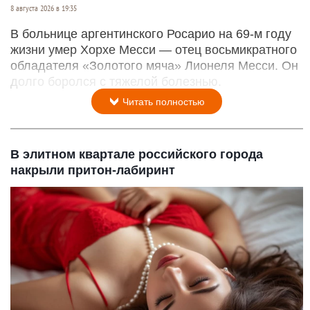
8 августа 2026 в 19:35
В больнице аргентинского Росарио на 69-м году
жизни умер Хорхе Месси — отец восьмикратного
обладателя «Золотого мяча» Лионеля Месси. Он
долго боролся с тяжелой болезнью.
Читать полностью
В элитном квартале российского города
накрыли притон-лабиринт