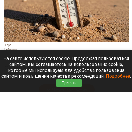
Жара
Нейросети
8 августа 2026 в 18:05
На сайте используются cookie. Продолжая пользоваться
сайтом, вы соглашаетесь на использование cookie,
Синоптики предупреждают, что с 9 по 13 августа
которые мы используем для удобства пользования
Алтайский край местами накроет аномальный
сайтом и повышения качества рекомендаций.
Подробнее
.
зной.
Принять
Читать полностью
Штукатурка с потолка едва не рухнула на
жительницу барнаульской многоэтажки.
Жалобы на УК