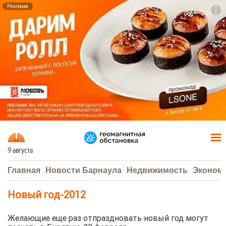
Реклама
To
F7
9 августа
Главная
Новости Барнаула
Недвижимость
Эконом
Новый год-2012
Желающие еще раз отпраздновать новый год могут