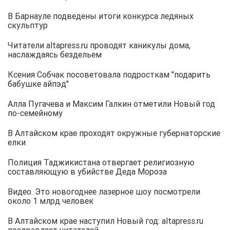
В Барнауле подведены итоги конкурса ледяных
скульптур
Читатели altapress.ru проводят каникулы дома,
наслаждаясь бездельем
Ксения Собчак посоветовала подросткам "подарить
бабушке айпэд"
Алла Пугачева и Максим Галкин отметили Новый год
по-семейному
В Алтайском крае проходят окружные губернаторские
елки
Полиция Таджикистана отвергает религиозную
составляющую в убийстве Деда Мороза
Видео. Это новогоднее лазерное шоу посмотрели
около 1 млрд человек
В Алтайском крае наступил Новый год: altapress.ru
поздравляет читателей