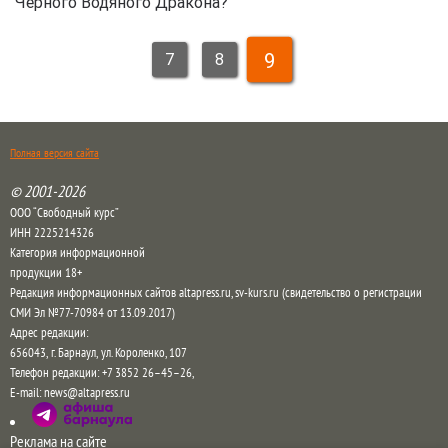
Черного Водяного Дракона?
9
7
8
Полная версия сайта
© 2001-2026
ООО “Свободный курс”
ИНН 2225214326
Категория информационной
продукции 18+
Редакция информационных сайтов altapress.ru, sv-kurs.ru (свидетельство о регистрации
СМИ Эл №77-70984 от 13.09.2017)
Адрес редакции:
656043
,
г. Барнаул
,
ул. Короленко, 107
Телефон редакции:
+7 3852 26–45–26
,
E-mail:
news@altapress.ru
Реклама на сайте