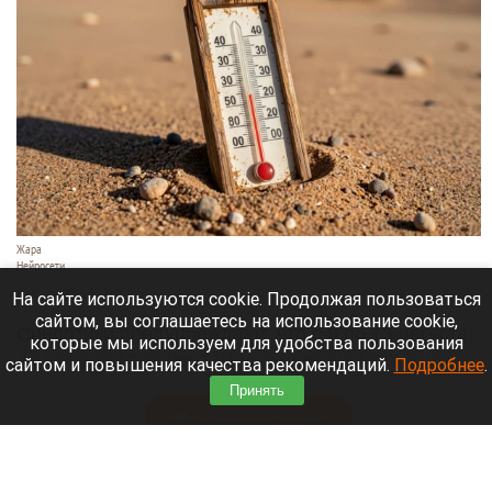
Жара
Нейросети
8 августа 2026 в 18:05
На сайте используются cookie. Продолжая пользоваться
сайтом, вы соглашаетесь на использование cookie,
Синоптики предупреждают, что с 9 по 13 августа
которые мы используем для удобства пользования
Алтайский край местами накроет аномальный
сайтом и повышения качества рекомендаций.
Подробнее
.
зной.
Принять
Читать полностью