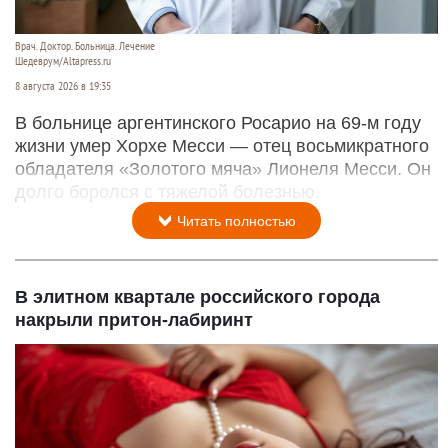
Врач. Доктор. Больница. Лечение
Шедеврум/Altapress.ru
8 августа 2026 в 19:35
В больнице аргентинского Росарио на 69-м году
жизни умер Хорхе Месси — отец восьмикратного
обладателя «Золотого мяча» Лионеля Месси. Он
долго боролся с тяжелой болезнью.
Читать полностью
В элитном квартале российского города
накрыли притон-лабиринт