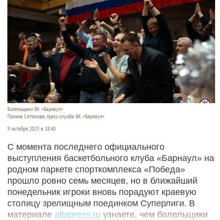
Болельщики БК «Барнаул»
Полина Сетюкова, пресс-служба БК «Барнаул»
9 октября 2025 в 18:40
С момента последнего официального
выступления баскетбольного клуба «Барнаул» на
родном паркете спорткомплекса «Победа»
прошло ровно семь месяцев, но в ближайший
понедельник игроки вновь порадуют краевую
столицу зрелищным поединком Суперлиги. В
материале
altapress.ru
узнаете, чем болельщики