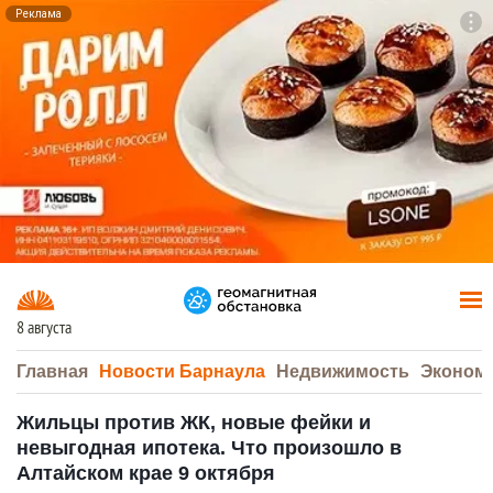
Реклама
To
F7
8 августа
Главная
Новости Барнаула
Недвижимость
Эконом
Жильцы против ЖК, новые фейки и
невыгодная ипотека. Что произошло в
Алтайском крае 9 октября