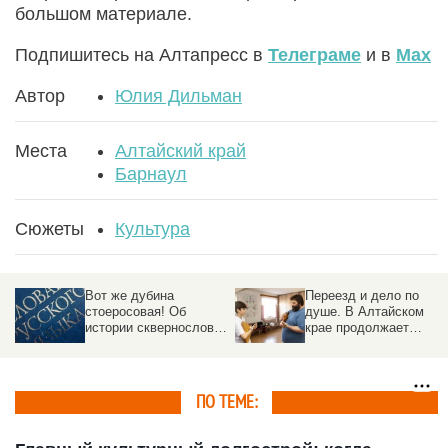
большом материале.
Подпишитесь на Алтапресс в
Телеграме
и в
Max
Автор
Юлия Дильман
Места
Алтайский край
Барнаул
Сюжеты
Культура
Вот же дубина
Переезд и дело по
стоеросовая! Об
душе. В Алтайском
истории сквернословия
крае продолжает
в России от языческих
работать программа
ритуалов до законов
«Земский работник
рассказала филолог
культуры»
ПО ТЕМЕ: