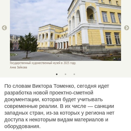
Государственный художественный музей в 2025 году.
Государ
Анна Зайкова
Анна З
По словам Виктора Томенко, сегодня идет
разработка новой проектно-сметной
документации, которая будет учитывать
современные реалии. В их числе — санкции
западных стран, из-за которых у региона нет
доступа к некоторым видам материалов и
оборудования.