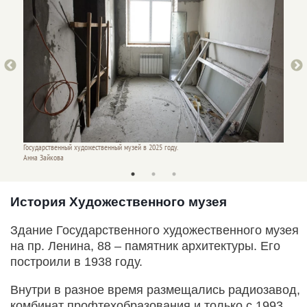
Государственный художественный музей в 2025 году.
Государ
Анна Зайкова
Анна З
История Художественного музея
Здание Государственного художественного музея
на пр. Ленина, 88 – памятник архитектуры. Его
построили в 1938 году.
Внутри в разное время размещались радиозавод,
комбинат профтехобразования и только с 1993