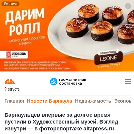
Реклама
To
F7
9 августа
Главная
Новости Барнаула
Недвижимость
Эконом
Барнаульцев впервые за долгое время
пустили в Художественный музей. Взгляд
изнутри — в фоторепортаже altapress.ru