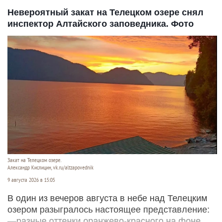
Невероятный закат на Телецком озере снял
инспектор Алтайского заповедника. Фото
Закат на Телецком озере.
Александр Кислицин, vk.ru/altzapovednik
9 августа 2026 в 15:05
В один из вечеров августа в небе над Телецким
озером разыгралось настоящее представление:
—разные оттенки оранжево-красного на фоне