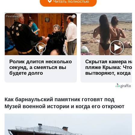
Читать полностью
i
Ролик длится несколько
Скрытая камера на
секунд, а смеяться вы
пляже Крыма: Что
будете долго
вытворяют, когда и
видят...
Как барнаульский памятник готовят под
Музей военной истории и когда его откроют