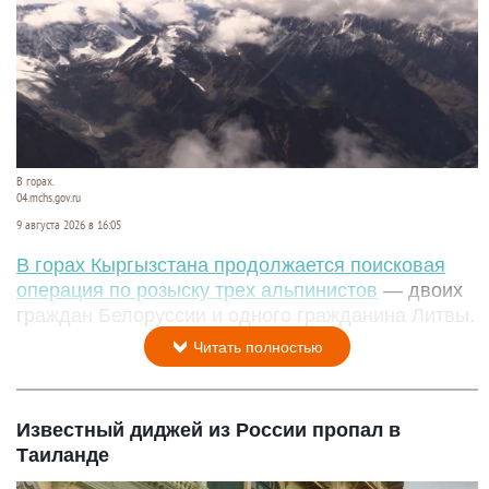
В горах.
04.mchs.gov.ru
9 августа 2026 в 16:05
В горах Кыргызстана продолжается поисковая
операция по розыску трех альпинистов
— двоих
граждан Белоруссии и одного гражданина Литвы.
Читать полностью
Известный диджей из России пропал в
Таиланде