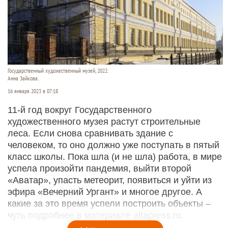
Государственный художественный музей, 2022.
Анна Зайкова.
16 января 2023 в 07:18
11-й год вокруг Государственного
художественного музея растут строительные
леса. Если снова сравнивать здание с
человеком, то оно должно уже поступать в пятый
класс школы. Пока шла (и не шла) работа, в мире
успела произойти пандемия, выйти второй
«Аватар», упасть метеорит, появиться и уйти из
эфира «Вечерний Ургант» и многое другое. А
какие за это время успели построить объекты –
чуть подробнее в материале altapress.ru.