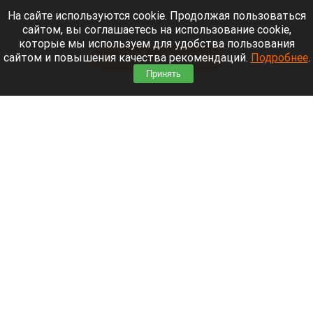
На сайте используются cookie. Продолжая пользоваться
Рассказываем о последних событиях
сайтом, вы соглашаетесь на использование cookie,
специальной военной операции на Украине.
которые мы используем для удобства пользования
сайтом и повышения качества рекомендаций.
Подробнее
.
Читать полностью
Принять
Экс-мэр Владивостока строит курорт там, где
Лапландия встречается с Японскими Альпами