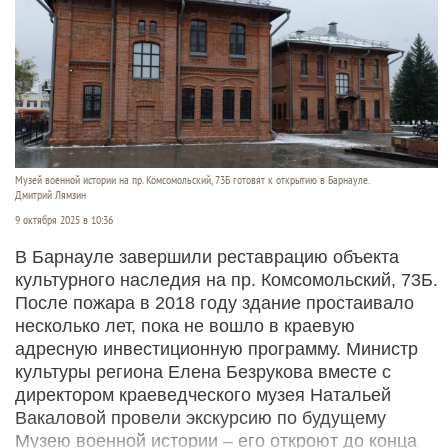
Музей военной истории на пр. Комсомольский, 73Б готовят к открытию в Барнауле.
Дмитрий Лямзин
9 октября 2025 в 10:36
В Барнауле завершили реставрацию объекта
культурного наследия на пр. Комсомольский, 73Б.
После пожара в 2018 году здание простаивало
несколько лет, пока не вошло в краевую
адресную инвестиционную программу. Министр
культуры региона Елена Безрукова вместе с
директором краеведческого музея Натальей
Вакаловой провели экскурсию по будущему
Музею военной истории – его откроют до конца