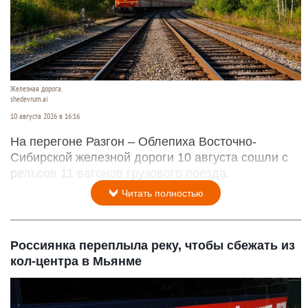
Железная дорога.
shedevrum.ai
10 августа 2026 в 16:16
На перегоне Разгон – Облепиха Восточно-
Сибирской железной дороги 10 августа сошли с
рельсов 11 вагонов грузового поезда.
Читать полностью
Россиянка переплыла реку, чтобы сбежать из
кол-центра в Мьянме