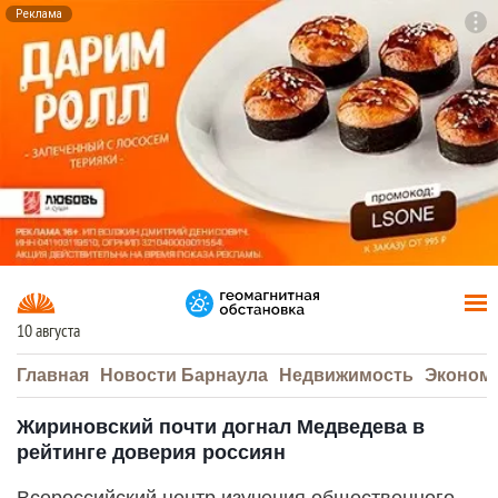
Реклама
To
F7
10 августа
Главная
Новости Барнаула
Недвижимость
Эконом
Жириновский почти догнал Медведева в
рейтинге доверия россиян
Всероссийский центр изучения общественного