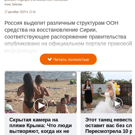
Анна Зайкова.
17 декабря 2019 в 22:16
Россия выделит различным структурам ООН
средства на восстановление Сирии,
соответствующее распоряжение правительства
опубликовано на официальном портале правовой
информации.
Читать полностью
i
Скрытая камера на
Этот танец невесты
пляже Крыма: Что люди
оставит вас без сло
вытворяют, когда их не
Пересмотрела 10 ра