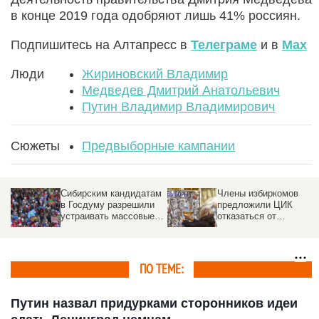
в конце 2019 года одобряют лишь 41% россиян.
Подпишитесь на Алтапресс в
Телеграме
и в
Max
Люди
Жириновский Владимир
Медведев Дмитрий Анатольевич
Путин Владимир Владимирович
Сюжеты
Предвыборные кампании
Сибирским кандидатам
Члены избиркомов
в Госдуму разрешили
предложили ЦИК
устраивать массовые
отказаться от
встречи с
трехдневных выборов
избирателями
ПО ТЕМЕ:
Путин назвал придурками сторонников идеи