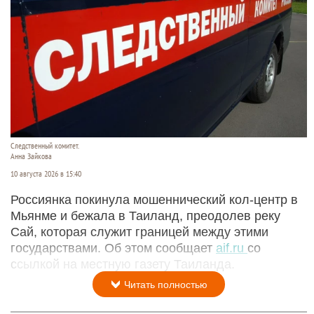
Следственный комитет.
Анна Зайкова
10 августа 2026 в 15:40
Россиянка покинула мошеннический кол-центр в
Мьянме и бежала в Таиланд, преодолев реку
Сай, которая служит границей между этими
государствами. Об этом сообщает
aif.ru
со
ссылкой на местную газету Таиланда.
Читать полностью