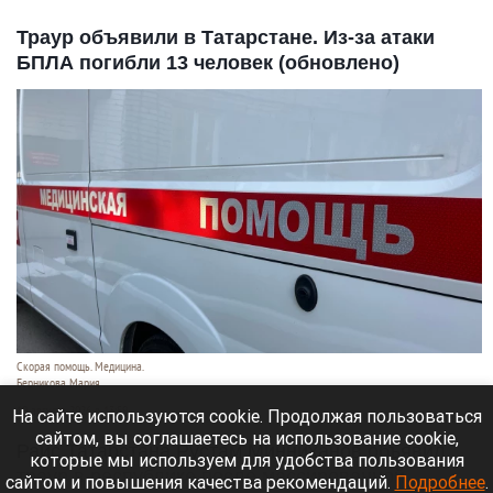
Траур объявили в Татарстане. Из-за атаки
БПЛА погибли 13 человек (обновлено)
Скорая помощь. Медицина.
Берникова Мария
10 августа 2026 в 13:59
На сайте используются cookie. Продолжая пользоваться
сайтом, вы соглашаетесь на использование cookie,
Раис Татарстана Рустам Минниханов объявил
которые мы используем для удобства пользования
траур в республике после массированной
сайтом и повышения качества рекомендаций.
Подробнее
.