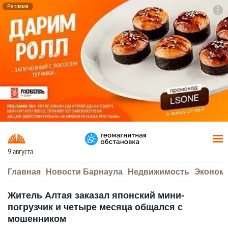
Реклама
To
F7
9 августа
Главная
Новости Барнаула
Недвижимость
Эконом
Житель Алтая заказал японский мини-
погрузчик и четыре месяца общался с
мошенником