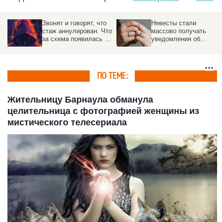
Звонят и говорят, что
Невесты стали
стаж аннулирован. Что
массово получать
за схема появилась в
уведомления об
России
отмене регистрации
брака
ПО ТЕМЕ:
Жительницу Барнаула обманула
целительница с фотографией женщины из
мистического телесериала