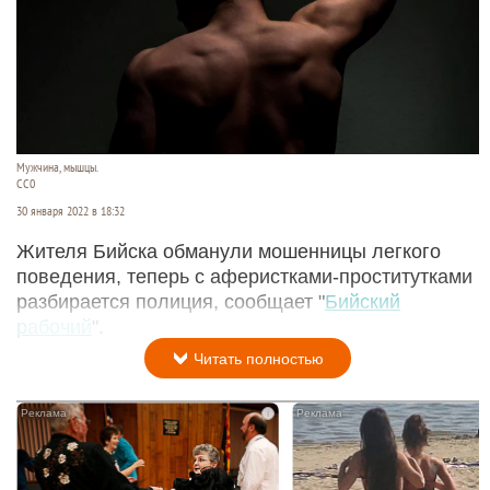
Мужчина, мышцы.
CC0
30 января 2022 в 18:32
Жителя Бийска обманули мошенницы легкого
поведения, теперь с аферистками-проститутками
разбирается полиция, сообщает "
Бийский
рабочий
".
Читать полностью
i