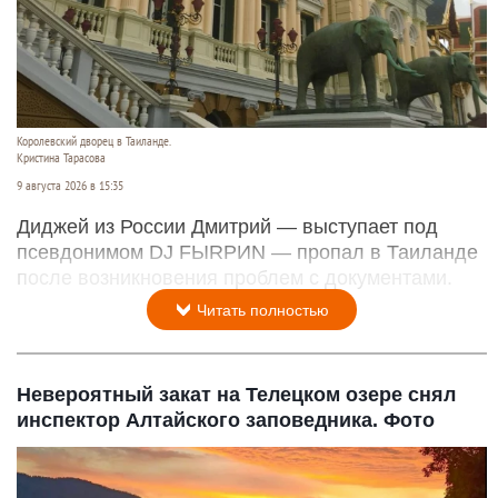
Королевский дворец в Таиланде.
Кристина Тарасова
9 августа 2026 в 15:35
Диджей из России Дмитрий — выступает под
псевдонимом DJ FЫRРИN — пропал в Таиланде
после возникновения проблем с документами.
Читать полностью
Невероятный закат на Телецком озере снял
инспектор Алтайского заповедника. Фото