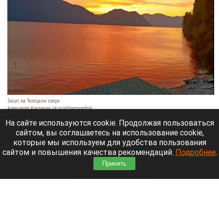
Закат на Телецком озере.
Александр Кислицин, vk.ru/altzapovednik
9 августа 2026 в 15:05
На сайте используются cookie. Продолжая пользоваться
сайтом, вы соглашаетесь на использование cookie,
В один из вечеров августа в небе над Телецким
которые мы используем для удобства пользования
озером разыгралось настоящее представление:
сайтом и повышения качества рекомендаций.
Подробнее
.
—разные оттенки оранжево-красного на фоне
Принять
синевы вод озера и величественных гор.
Читать полностью