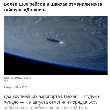
Более 1300 рейсов в Шанхае отменили из-за
тайфуна «Долфин»
Земля из космоса. Тайфун.
СС0
9 августа 2026 в 17:05
Два крупнейших аэропорта Шанхая — Пудун и
Хунцяо — к 9 августа отменили порядка 60%
рейсов из-за приближающегося тайфуна