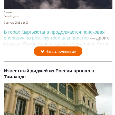
В горах.
04.mchs.gov.ru
9 августа 2026 в 16:05
В горах Кыргызстана продолжается поисковая
операция по розыску трех альпинистов
— двоих
граждан Белоруссии и одного гражданина Литвы.
Читать полностью
Известный диджей из России пропал в
Таиланде