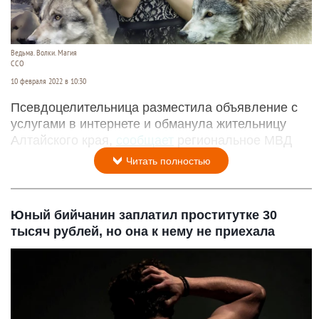
Ведьма. Волки. Магия
ССО
10 февраля 2022 в 10:30
Псевдоцелительница разместила объявление с
услугами в интернете и обманула жительницу
Алтайского края,
сообщает
региональное МВД
Читать полностью
Юный бийчанин заплатил проститутке 30
тысяч рублей, но она к нему не приехала