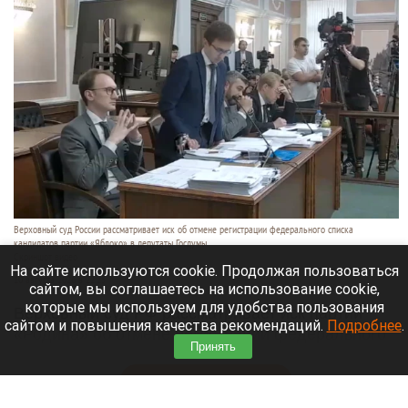
Верховный суд России рассматривает иск об отмене регистрации федерального списка
кандидатов партии «Яблоко» в депутаты Госдумы.
Скриншот видео
На сайте используются cookie. Продолжая пользоваться
10 августа 2026 в 22:25
сайтом, вы соглашаетесь на использование cookie,
которые мы используем для удобства пользования
Верховный суд РФ рассматривает иск партии
сайтом и повышения качества рекомендаций.
Подробнее
.
«Родина» об отмене регистрации федерального
Принять
списка «Яблока» на выборах в Госдуму (ГД).
Читать полностью