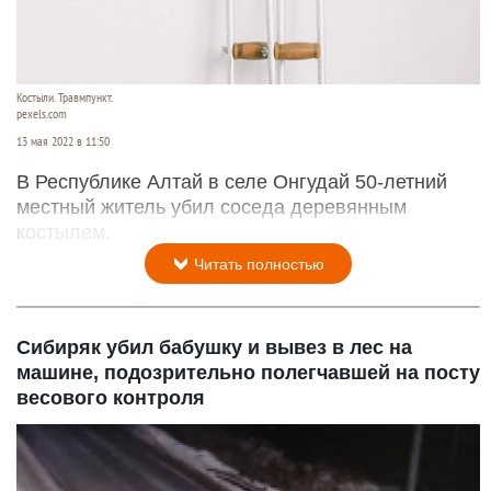
Костыли. Травмпункт.
pexels.com
13 мая 2022 в 11:50
В Республике Алтай в селе Онгудай 50-летний
местный житель убил соседа деревянным
костылем.
Читать полностью
Сибиряк убил бабушку и вывез в лес на
машине, подозрительно полегчавшей на посту
весового контроля