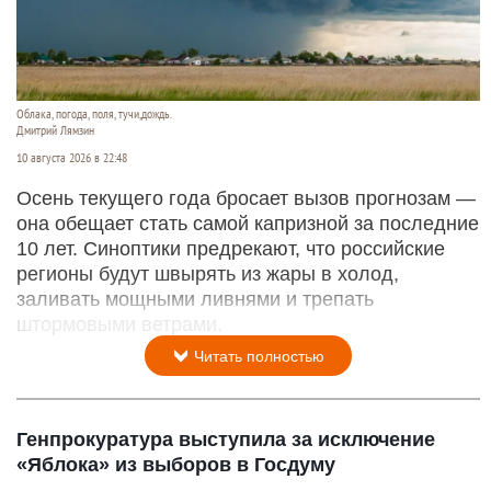
Облака, погода, поля, тучи,дождь.
Дмитрий Лямзин
10 августа 2026 в 22:48
Осень текущего года бросает вызов прогнозам —
она обещает стать самой капризной за последние
10 лет. Синоптики предрекают, что российские
регионы будут швырять из жары в холод,
заливать мощными ливнями и трепать
штормовыми ветрами.
Читать полностью
Генпрокуратура выступила за исключение
«Яблока» из выборов в Госдуму