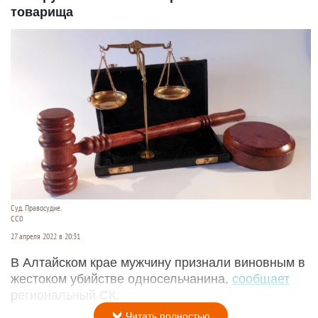
товарища
Суд. Правосудие.
СС0
27 апреля 2022 в 20:31
В Алтайском крае мужчину признали виновным в
жестоком убийстве односельчанина,
сообщает
региональный СК.
Читать полностью