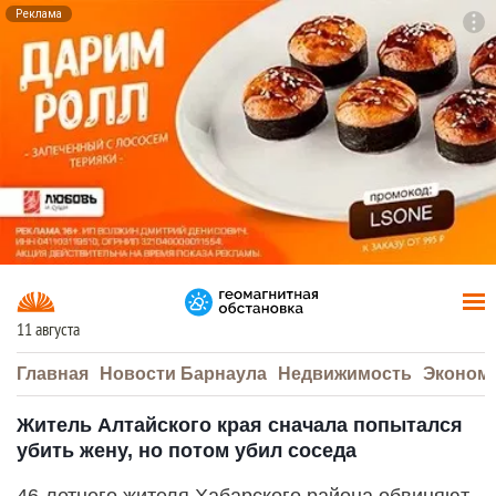
Реклама
To
F7
11 августа
Главная
Новости Барнаула
Недвижимость
Эконом
Житель Алтайского края сначала попытался
убить жену, но потом убил соседа
46-летнего жителя Хабарского района обвиняют