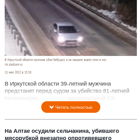
В Иркутской области мужчина убил бабушку и на машине вывез тело в лес.
irk.sledcom.ru
11 мая 2022 в 15:18
В Иркутской области 39-летний мужчина
предстанет перед судом за убийство 81-летней
пенсионерки,
сообщает
региональный СК.
Читать полностью
На Алтае осудили сельчанина, убившего
мясорубкой внезапно опротивевшего