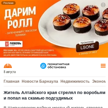
Реклама
To
F7
8 августа
Главная
Новости Барнаула
Недвижимость
Эконом
Житель Алтайского края стрелял по воробьям
и попал на скамью подсудимых
В Шипуновском районе местный житель стрелял