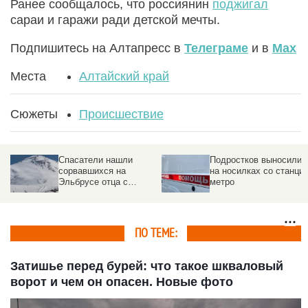
Ранее сообщалось, что россиянин
поджигал
сараи и гаражи ради детской мечты.
Подпишитесь на Алтапресс в
Телеграме
и в
Max
Места
Алтайский край
Сюжеты
Происшествие
Подростков выносили
Глобальный сбой
на носилках со станции
произошел работе Т-
метро
Банка
б
ПО ТЕМЕ:
Затишье перед бурей: что такое шкваловый
ворот и чем он опасен. Новые фото