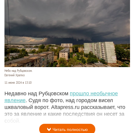
Небо над Рубцовском.
Евгений Храпко
11 июня 2024 в 13:10
Недавно над Рубцовском
прошло необычное
явление
. Судя по фото, над городом висел
шкваловый ворот. Altapress.ru рассказывает, что
это за явление и какие последствия он несет за
собой.
Читать полностью