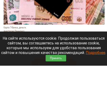
Карта Т-банка, деньги.
Анастасия Панченко
8 августа 2026 в 11:05
На сайте используются cookie. Продолжая пользоваться
сайтом, вы соглашаетесь на использование cookie,
С 1 марта российские банки начнут блокировать
которые мы используем для удобства пользования
денежные переводы по более широкому списку
сайтом и повышения качества рекомендаций.
Подробнее
.
оснований.
Принять
Читать полностью
День 1626-й. Самое важное к 8 августа