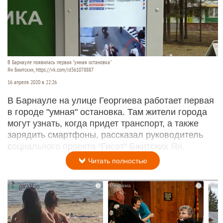
В Барнауле появилась первая "умная остановка"
Ян Бжитских, https://vk.com/id361078887
16 апреля 2020 в 22:26
В Барнауле на улице Георгиева работает первая
в городе "умная" остановка. Там жители города
могут узнать, когда придет транспорт, а также
зарядить смартфоны, рассказал руководитель
социального проекта "Гисот" Бжитских Ян.
Читать полностью
i
i