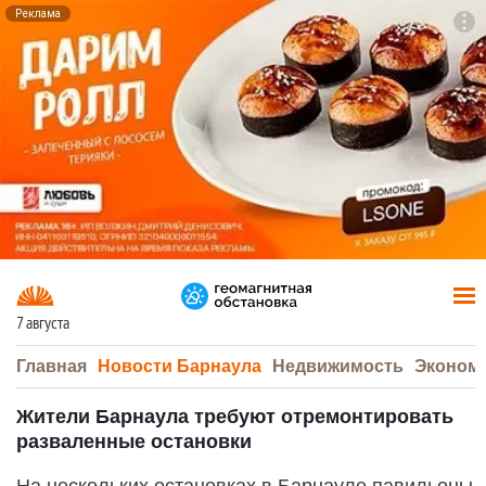
Реклама
To
F7
7 августа
Главная
Новости Барнаула
Недвижимость
Эконом
Жители Барнаула требуют отремонтировать
разваленные остановки
На нескольких остановках в Барнауле павильоны