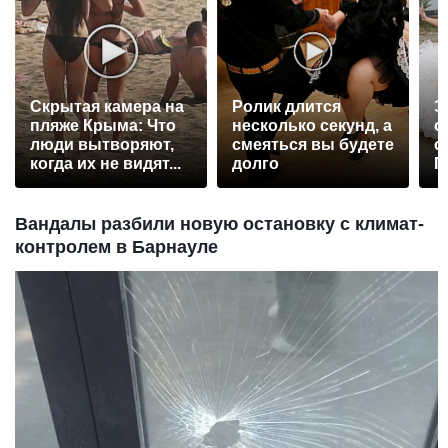
Скрытая камера на
Ролик длится
Э
пляже Крыма: Что
несколько секунд, а
о
люди вытворяют,
смеяться вы будете
с
когда их не видят...
долго
П
р
Вандалы разбили новую остановку с климат-
контролем в Барнауле