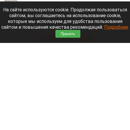
Нейросети
6 августа 2026 в 22:00
На сайте используются cookie. Продолжая пользоваться
сайтом, вы соглашаетесь на использование cookie,
Банк работает в стандартном режиме, и
которые мы используем для удобства пользования
британские санкции не влияют на его
сайтом и повышения качества рекомендаций.
Подробнее
.
деятельность.
Принять
Читать полностью
Больница и медучреждения на Алтае
получили пять новых автомобилей