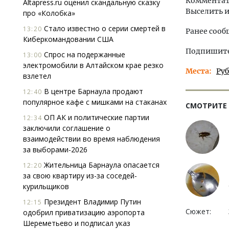
Комментато
Altapress.ru оценил скандальную сказку
Выселить и
про «Колобка»
Стало известно о серии смертей в
13:20
Ранее сооб
Киберкомандовании США
Подпишитес
Спрос на подержанные
13:00
электромобили в Алтайском крае резко
Места
Ру
взлетел
В центре Барнаула продают
12:40
популярное кафе с мишками на стаканах
СМОТРИТЕ
ОП АК и политические партии
12:34
заключили соглашение о
взаимодействии во время наблюдения
за выборами-2026
Жительница Барнаула опасается
12:20
за свою квартиру из-за соседей-
курильщиков
Президент Владимир Путин
12:15
Сюжет:
одобрил приватизацию аэропорта
Шереметьево и подписал указ