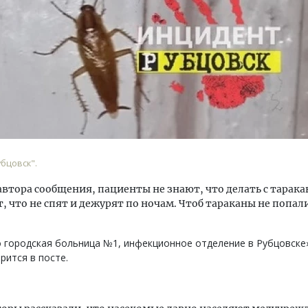
тектурный код начинается с
Ищем новые берега. Ген
ли. Мощение крупноформатными
«Жилищной инициативы»
тами становится новым
Гатилов — о том, как де
ндартом благоустройства
оставаться на плаву, ког
бцовск".
штормит
ОИТЕЛЬСТВО
автора сообщения, пациенты не знают, что делать с тарака
СТРОИТЕЛЬСТВО
, что не спят и дежурят по ночам. Чтоб тараканы не попали
 городская больница №1, инфекционное отделение в Рубцовске
рится в посте.