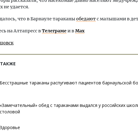
ры рассказали, что насекомые давно населяют медучреж
х не удается.
щалось, что в Барнауле тараканы
обедают
с малышами в дет
ь на Алтапресс в
Телеграме
и в
Max
бцовск
 ТАКЖЕ
Бесстрашные тараканы распугивают пациентов барнаульской б
«Замечательный» обед с тараканами выдался у российских школ
столовой
Здоровье