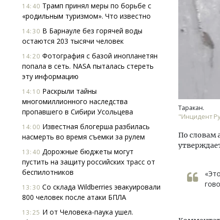
Трамп принял меры по борьбе с
14:40
«родильным туризмом». Что известно
В Барнауле без горячей воды
14:30
остаются 203 тысячи человек
Фотография с базой инопланетян
14:20
попала в сеть. NASA пыталась стереть
эту информацию
Смелость архитектурных идей.
Архи
Раскрыли тайны
14:10
Генеральный директор компании
зем
многомиллионного наследства
ЗИАС — об эстетике городов,
пли
Таракан.
пропавшего в Сибири Усольцева
трендах в фасадах и развитии рынка
ста
"Инцидент Ру
Известная блогерша разбилась
14:00
СТРОИТЕЛЬСТВО
СТР
По словам 
насмерть во время съемки за рулем
утверждает
Дорожные бюджеты могут
13:40
пустить на защиту российских трасс от
беспилотников
«Это
гово
Со склада Wildberries эвакуировали
13:30
800 человек после атаки БПЛА
И от Человека-паука ушел.
13:25