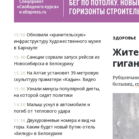
Обновили «хранительскую»
15:50
ЗДОРОВЬЕ
инфраструктуру Художественного музея
в Барнауле
Жите
Санкции сорвали запуск рейсов из
15:40
гига
Новосибирска в Белокуриху
На Алтае установят 39-метровую
15:20
Рубцовчане
скульптуру праматери «Кадын». Видео
больниц,
с
Узнали минусы популярной диеты,
15:00
на которой сидят политики
Малыш уснул в автомобиле и
14:50
погиб от теплового удара
Двухуровневые номера и вид на
11:56
горы. Каким будет новый бутик-отель
«Белкур» в Белокурихе