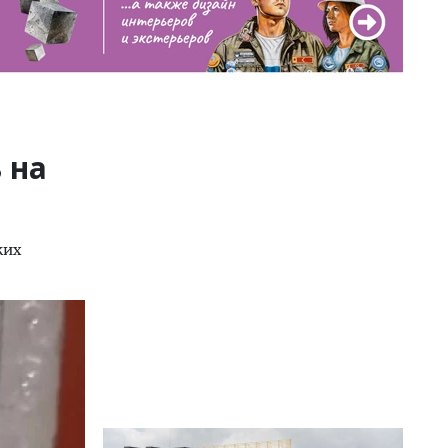
 на
ких