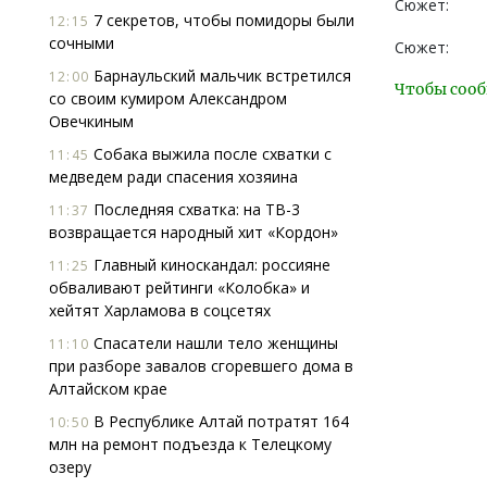
Сюжет:
7 секретов, чтобы помидоры были
12:15
сочными
Сюжет:
Барнаульский мальчик встретился
12:00
Чтобы сооб
со своим кумиром Александром
Овечкиным
Собака выжила после схватки с
11:45
медведем ради спасения хозяина
Последняя схватка: на ТВ-3
11:37
возвращается народный хит «Кордон»
Главный киноскандал: россияне
11:25
обваливают рейтинги «Колобка» и
хейтят Харламова в соцсетях
Спасатели нашли тело женщины
11:10
при разборе завалов сгоревшего дома в
Алтайском крае
В Республике Алтай потратят 164
10:50
млн на ремонт подъезда к Телецкому
озеру