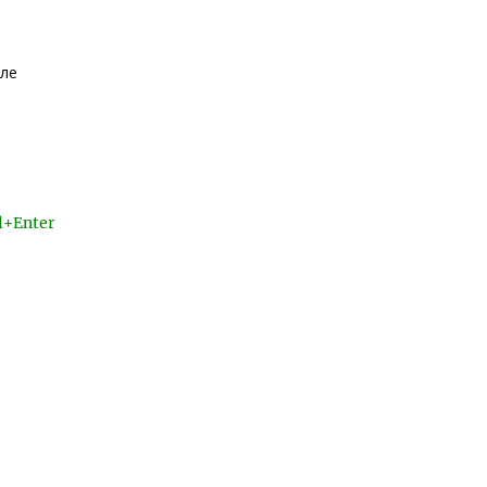
уле
l+Enter