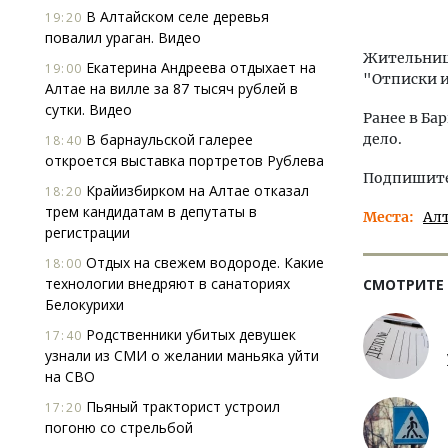
В Алтайском селе деревья
19:20
повалил ураган. Видео
Жительница
Екатерина Андреева отдыхает на
19:00
"Отписки и
Алтае на вилле за 87 тысяч рублей в
сутки. Видео
Ранее в Ба
В барнаульской галерее
дело.
18:40
откроется выставка портретов Рублева
Подпишитес
Крайизбирком на Алтае отказал
18:20
трем кандидатам в депутаты в
Места
Ал
регистрации
Отдых на свежем водороде. Какие
18:00
технологии внедряют в санаториях
СМОТРИТЕ
Белокурихи
Родственники убитых девушек
17:40
узнали из СМИ о желании маньяка уйти
на СВО
Пьяный тракторист устроил
17:20
погоню со стрельбой