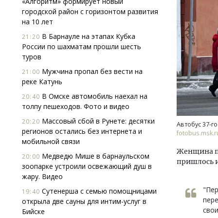
«Алгоритм» формирует новый
городской район с горизонтом развития
на 10 лет
В Барнауле на этапах Кубка
21:20
России по шахматам прошли шесть
туров
Мужчина пропал без вести на
21:00
реке Катунь
Двух
Каки
В Омске автомобиль наехал на
20:40
«Бел
толпу пешеходов. Фото и видео
Массовый сбой в Рунете: десятки
20:20
Автобус 37-г
ДОМ
регионов остались без интернета и
fotobus.msk.r
мобильной связи
Женщина пр
Медведю Мише в барнаульском
20:00
пришлось и
зоопарке устроили освежающий душ в
жару. Видео
"Пер
Сутенерша с семью помощницами
19:40
пере
открыла две сауны для интим-услуг в
свои
Бийске