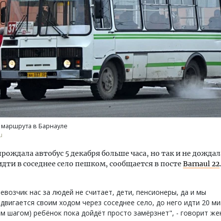
уровневые номера и вид на горы.
Архитектурный код начин
м будет новый бутик-отель
земли. Мощение крупно
кур» в Белокурихе
плитами становится нов
стандартом благоустрой
о маршрута в Барнауле
А И КВАРТИРЫ
СТРОИТЕЛЬСТВО
u
ождала автобус 5 декабря больше часа, но так и не дождала
дти в соседнее село пешком, сообщается в посте
Barnaul 22
евозчик нас за людей не считает, дети, пенсионеры, да и мы
двигается своим ходом через соседнее село, до него идти 20 ми
м шагом) ребёнок пока дойдёт просто замёрзнет", - говорит же