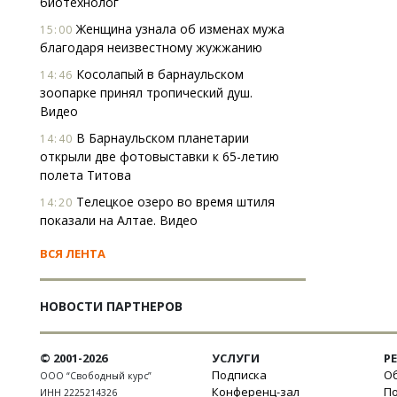
биотехнолог
Женщина узнала об изменах мужа
15:00
благодаря неизвестному жужжанию
Косолапый в барнаульском
14:46
зоопарке принял тропический душ.
Видео
В Барнаульском планетарии
14:40
открыли две фотовыставки к 65-летию
полета Титова
Телецкое озеро во время штиля
14:20
показали на Алтае. Видео
ВСЯ ЛЕНТА
НОВОСТИ ПАРТНЕРОВ
© 2001-2026
УСЛУГИ
Р
Подписка
Об
ООО “Свободный курс”
Конференц-зал
П
ИНН 2225214326