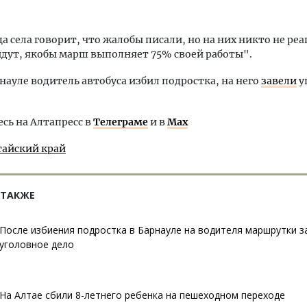
 села говорит, что жалобы писали, но на них никто не реа
дут, якобы марш выполняет 75% своей работы".
рнауле водитель автобуса избил подростка, на него
завели
у
ь на Алтапресс в
Телеграме
и в
Max
тайский край
 ТАКЖЕ
После избиения подростка в Барнауле на водителя маршрутки з
уголовное дело
На Алтае сбили 8-летнего ребенка на пешеходном переходе