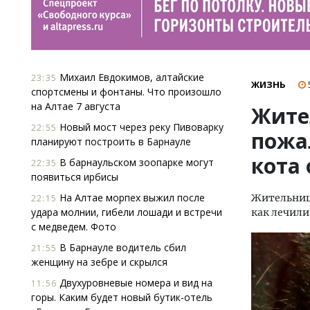
Михаил Евдокимов, алтайские
23:35
ЖИЗНЬ
спортсмены и фонтаны. Что произошло
на Алтае 7 августа
Жите
Новый мост через реку Пивоварку
22:55
пожа
планируют построить в Барнауле
кота 
В барнаульском зоопарке могут
22:35
появиться ирбисы
На Алтае морпех выжил после
Жительница
22:15
удара молнии, гибели лошади и встречи
как лечили
с медведем. Фото
В Барнауле водитель сбил
21:55
женщину на зебре и скрылся
Двухуровневые номера и вид на
11:56
горы. Каким будет новый бутик-отель