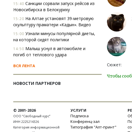
Санкции сорвали запуск рейсов из
15:40
Новосибирска в Белокуриху
На Алтае установят 39-метровую
15:20
скульптуру праматери «Кадын». Видео
Узнали минусы популярной диеты,
15:00
на которой сидят политики
Малыш уснул в автомобиле и
14:50
погиб от теплового удара
Сюжет:
ВСЯ ЛЕНТА
Чтобы сооб
НОВОСТИ ПАРТНЕРОВ
© 2001-2026
УСЛУГИ
Р
Подписка
Об
ООО “Свободный курс”
Конференц-зал
П
ИНН 2225214326
Типография "Алт-принт"
с
Категория информационной