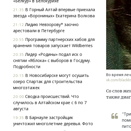
«Белкур» в Белокурихе
В Горный Алтай впервые приехала
21:35
звезда «Ворониных» Екатерина Волкова
Лидию Невзорову* заочно
21:12
арестовали в Петербурге
Программу партнерских хабов для
20:55
хранения товаров запускает Wildberries
Архи
Лидер «Родины» подал иск о
20:35
зем
снятии «Яблока» с выборов в Госдуму.
пли
Подробности
ста
Во время леч
В Новосибирске могут осушить
20:15
СТР
vk.com/blackli
озеро Спартак для строительства
многоэтажек
Со слов же
Сводка происшествий. Что
20:00
также диа
случилось в Алтайском крае с 6 по 7
августа
"Три
В Барнауле застройщик
19:35
помо
уничтожил многолетние деревья. Фото
пито