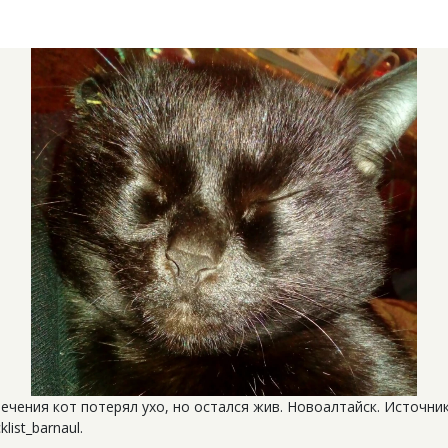
ечения кот потерял ухо, но остался жив. Новоалтайск. Источник
klist_barnaul.