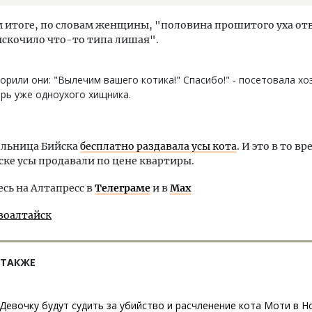
 итоге, по словам женщины, "половина прошитого уха отв
ыскочило что-то типа лишая".
орили они: "Вылечим вашего котика!" Спасибо!" - посетовала хо
рь уже одноухого хищника.
ельница Бийска
бесплатно раздавала усы кота
. И это в то вр
ке усы продавали по цене квартиры.
ь на Алтапресс в
Телеграме
и в
Max
воалтайск
 ТАКЖЕ
Девочку будут судить за убийство и расчленение кота Моти в 