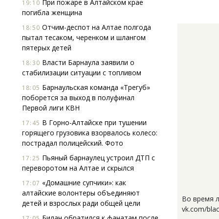
При пожаре в Алтайском крае
19:10
погибла женщина
Отчим-деспот на Алтае полгода
18:50
пытал тесаком, черенком и шлангом
пятерых детей
Власти Барнаула заявили о
18:30
стабилизации ситуации с топливом
Барнаульская команда «Трегуб»
18:05
поборется за выход в полуфинал
Первой лиги КВН
В Горно-Алтайске при тушении
17:45
горящего грузовика взорвалось колесо:
пострадал полицейский. Фото
Пьяный барнаулец устроил ДТП с
17:25
переворотом на Алтае и скрылся
«Домашние супчики»: как
17:07
алтайские волонтеры объединяют
Во время л
детей и взрослых ради общей цели
vk.com/blac
Билан обратился к фанатам после
17:05