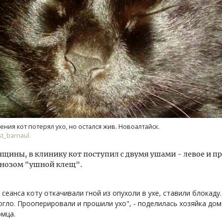
тектурный код начинается с
Ищем новые берега. Ген
ли. Мощение крупноформатными
«Жилищной инициативы»
тами становится новым
Гатилов — о том, как де
ндартом благоустройства
оставаться на плаву, ког
штормит
ения кот потерял ухо, но остался жив. Новоалтайск.
ОИТЕЛЬСТВО
st_barnaul.
СТРОИТЕЛЬСТВО
нщины, в клинику кот поступил с двумя ушами - левое и пр
гнозом "ушной клещ".
 сеанса коту откачивали гной из опухоли в ухе, ставили блокаду.
гло. Прооперировали и прошили ухо", - поделилась хозяйка до
мца.