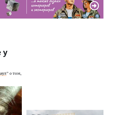
 у
аул
" о том,