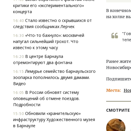
критики его «экспериментального»
В конечном
концерта
на холке в
Стало известно о скрывшихся от
16:40
следствия сообщниках Лерчек
"Гов
«Что-то бахнуло»: москвичей
16:30
тепе
напугал сильнейший грохот. Что
известно к этому часу
В центре Барнаула
16:20
Ранее жит
отремонтируют два фонтана
Новосибирс
Лемурье семейство барнаульского
16:15
зоопарка пополнилось двумя дамами.
Подпишитес
Видео
Места
Но
В России обновят систему
16:05
оповещений об отмене поездов.
Подробности
СМОТРИТЕ
Обновили «хранительскую»
15:50
инфраструктуру Художественного музея
в Барнауле