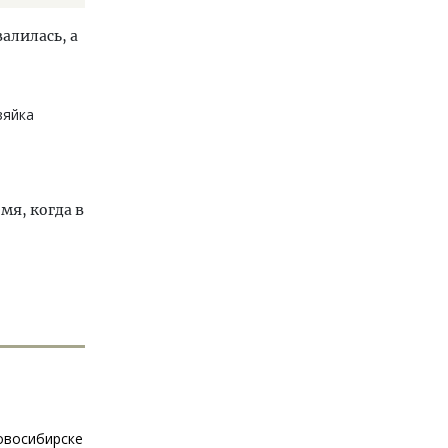
алилась, а
зяйка
емя, когда в
Новосибирске