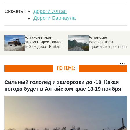
Сюжеты
Дороги Алтая
Дороги Барнаула
Алтайский край
Алтайские
отремонтирует более
туроператоры
540 км дорог. Работы
сдерживают рост цен
идут на трассах к
во время топливного
Шерегешу,
кризиса
Завьяловским озерам и
в районах
ПО ТЕМЕ:
Сильный гололед и заморозки до -18. Какая
погода будет в Алтайском крае 18-19 ноября