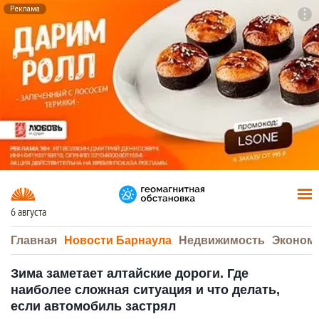
Реклама
To
F7
6 августа
Главная
Новости Барнаула
Недвижимость
Эконом
Зима заметает алтайские дороги. Где
наиболее сложная ситуация и что делать,
если автомобиль застрял