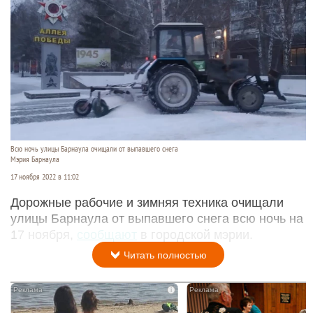
Всю ночь улицы Барнаула очищали от выпавшего снега
Мэрия Барнаула
17 ноября 2022 в 11:02
Дорожные рабочие и зимняя техника очищали
улицы Барнаула от выпавшего снега всю ночь на
17 ноября,
сообщают
в городской мэрии.
Читать полностью
i