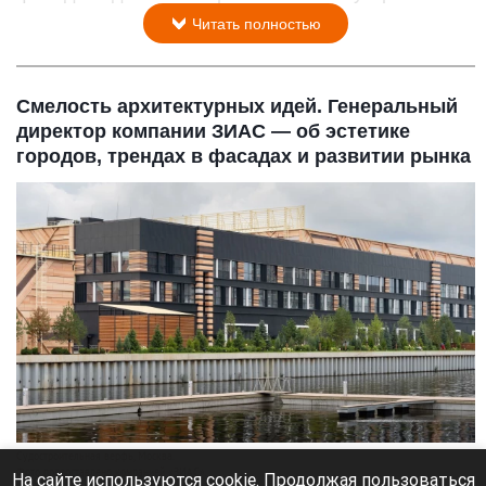
Читать полностью
Смелость архитектурных идей. Генеральный
директор компании ЗИАС — об эстетике
городов, трендах в фасадах и развитии рынка
Судостроитель­ная верфь, Москва.
Фото предоставлено компанией «ЗИАС».
На сайте используются cookie. Продолжая пользоваться