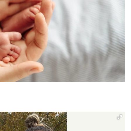
м новые берега. Гендиректор
Архитектурный код начин
лищной инициативы» Юрий
земли. Мощение крупно
лов — о том, как девелоперу
плитами становится нов
ваться на плаву, когда рынок
стандартом благоустрой
рмит
СТРОИТЕЛЬСТВО
ОИТЕЛЬСТВО