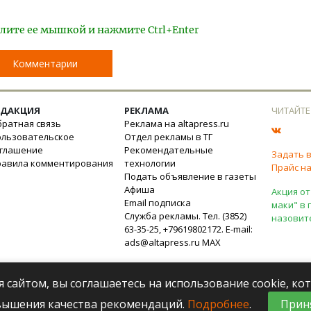
лите ее мышкой и нажмите Ctrl+Enter
Комментарии
ЕДАКЦИЯ
РЕКЛАМА
ЧИТАЙТЕ
ратная связь
Реклама на altapress.ru
ользовательское
Отдел рекламы в ТГ
оглашение
Рекомендательные
Задать 
равила комментирования
технологии
Прайс на
Подать объявление в газеты
Афиша
Акция от
Email подписка
маки" в 
Служба рекламы. Тел. (3852)
назовит
63-35-25, +79619802172. E-mail:
ads@altapress.ru
MAX
я сайтом, вы соглашаетесь на использование cookie, к
вышения качества рекомендаций.
Подробнее
.
Прин