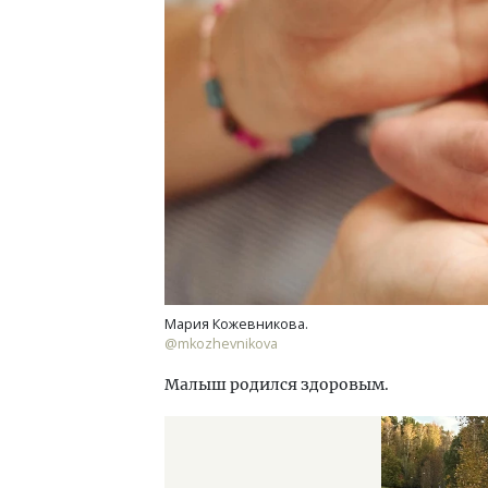
Ище
«Жи
Гати
оста
што
СТР
Мария Кожевникова.
@mkozhevnikova
Малыш родился здоровым.