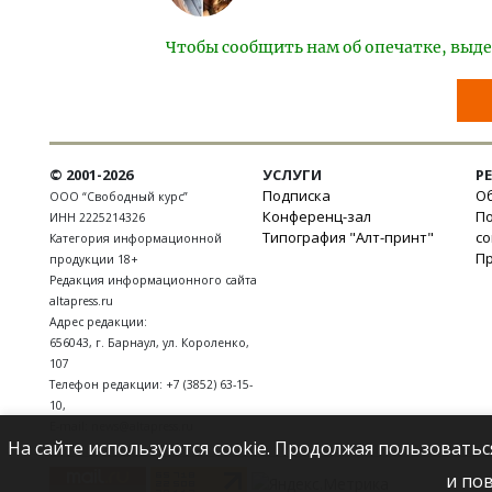
Чтобы сообщить нам об опечатке, выде
© 2001-2026
УСЛУГИ
Р
Подписка
Об
ООО “Свободный курс”
Конференц-зал
П
ИНН 2225214326
Типография "Алт-принт"
с
Категория информационной
П
продукции 18+
Редакция информационного сайта
altapress.ru
Адрес редакции:
656043
,
г. Барнаул
,
ул. Короленко,
107
Телефон редакции:
+7 (3852) 63-15-
10
,
E-mail:
news@altapress.ru
На сайте используются cookie. Продолжая пользоватьс
и по