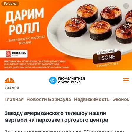
Реклама
To
F7
7 августа
Главная
Новости Барнаула
Недвижимость
Эконом
Звезду американского телешоу нашли
мертвой на парковке торгового центра
Звезда американского телешоу "Экстремальное