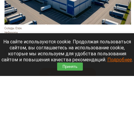
Склады. Озон.
Нейросети
6 августа 2026 в 22:00
На сайте используются cookie. Продолжая пользоваться
сайтом, вы соглашаетесь на использование cookie,
Банк работает в стандартном режиме, и
которые мы используем для удобства пользования
британские санкции не влияют на его
сайтом и повышения качества рекомендаций.
Подробнее
.
деятельность.
Принять
Читать полностью
Больница и медучреждения на Алтае
получили пять новых автомобилей