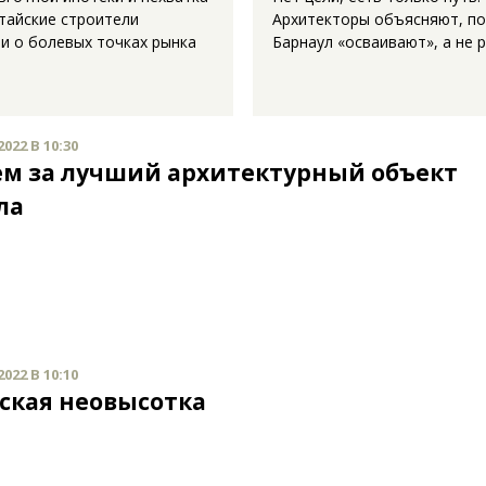
лтайские строители
Архитекторы объясняют, п
ли о болевых точках рынка
Барнаул «осваивают», а не 
022 В 10:30
ем за лучший архитектурный объект
ла
022 В 10:10
ская неовысотка