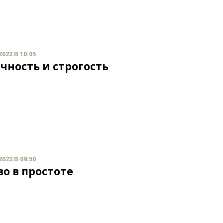
022 В 10:05
чность и строгость
022 В 09:50
во в простоте