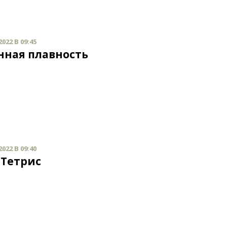
022 В 09:45
нная плавность
022 В 09:40
-Тетрис