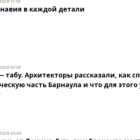
22 В 11:50
навия в каждой детали
22 В 07:34
— табу. Архитекторы рассказали, как с
ческую часть Барнаула и что для этого
т
22 В 07:34