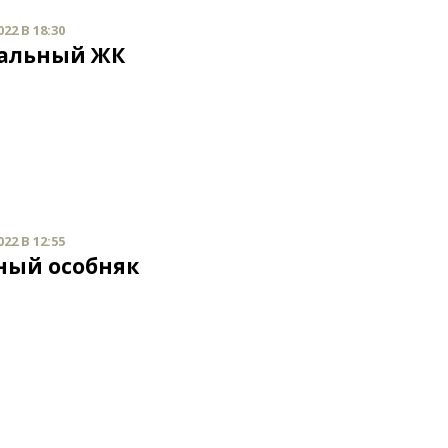
22 В 18:30
альный ЖК
22 В 12:55
ный особняк