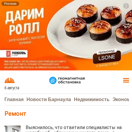
Реклама
To
F7
6 августа
Главная
Новости Барнаула
Недвижимость
Эконом
Ремонт
Выяснилось, что ответили специалисты на