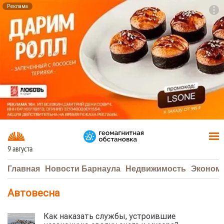
Реклама
To
F7
9 августа
Главная
Новости Барнаула
Недвижимость
Эконом
Автовесна
Как наказать службы, устроившие