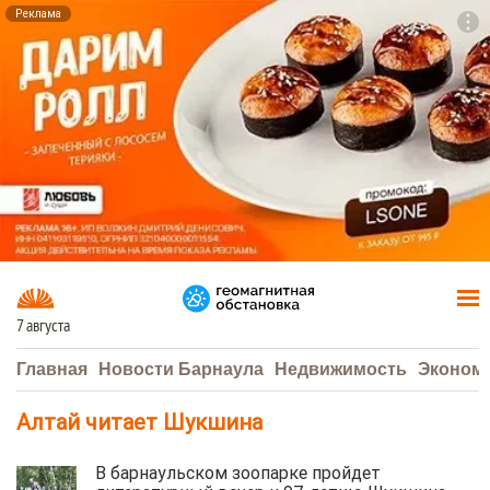
Реклама
To
F7
7 августа
Главная
Новости Барнаула
Недвижимость
Эконом
Алтай читает Шукшина
В барнаульском зоопарке пройдет