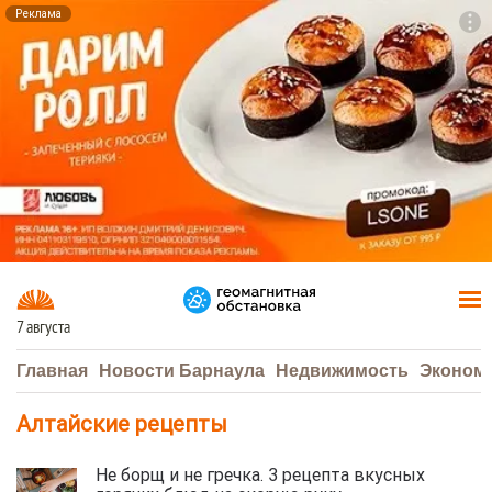
Реклама
To
F7
7 августа
Главная
Новости Барнаула
Недвижимость
Эконом
Алтайские рецепты
Не борщ и не гречка. 3 рецепта вкусных