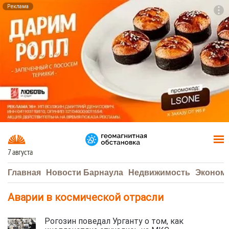
Реклама
To
F7
7 августа
Главная
Новости Барнаула
Недвижимость
Эконом
Аварии в космической отрасли
Рогозин поведал Урганту о том, как