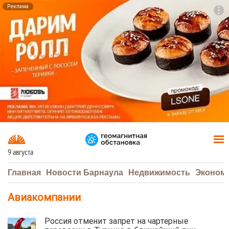
Реклама
To
F7
9 августа
Главная
Новости Барнаула
Недвижимость
Эконом
Авиакомпании
Россия отменит запрет на чартерные