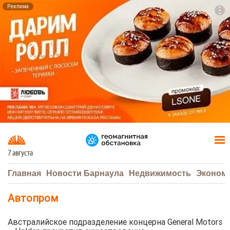
Реклама
To
F7
7 августа
Главная
Новости Барнаула
Недвижимость
Эконом
Автопром
Австралийское подразделение концерна General Motors